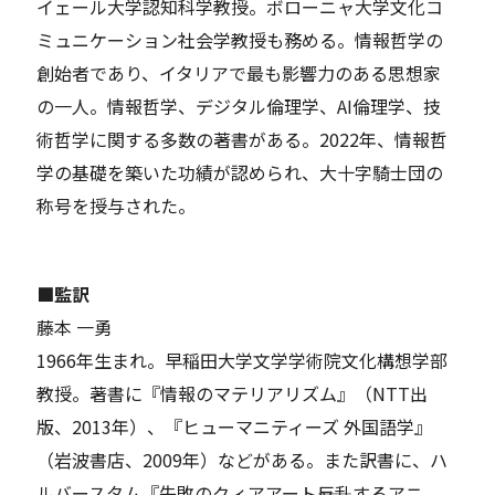
イェール大学認知科学教授。ボローニャ大学文化コ
ミュニケーション社会学教授も務める。情報哲学の
創始者であり、イタリアで最も影響力のある思想家
の一人。情報哲学、デジタル倫理学、AI倫理学、技
術哲学に関する多数の著書がある。2022年、情報哲
学の基礎を築いた功績が認められ、大十字騎士団の
称号を授与された。
■監訳
藤本 一勇
1966年生まれ。早稲田大学文学学術院文化構想学部
教授。著書に『情報のマテリアリズム』（NTT出
版、2013年）、『ヒューマニティーズ 外国語学』
（岩波書店、2009年）などがある。また訳書に、ハ
ルバースタム『失敗のクィアアート――反乱するアニ