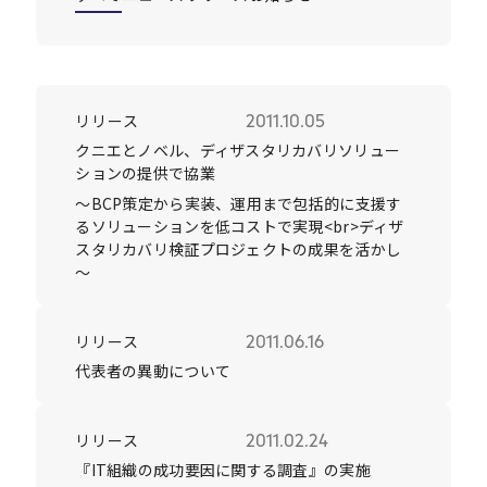
Careers
リリース
2011.10.05
News
クニエとノベル、ディザスタリカバリソリュー
ションの提供で協業
～BCP策定から実装、運用まで包括的に支援す
Contact
るソリューションを低コストで実現<br>ディザ
スタリカバリ検証プロジェクトの成果を活かし
サイト内検索
～
リリース
2011.06.16
JP
EN
代表者の異動について
リリース
2011.02.24
『IT組織の成功要因に関する調査』の実施