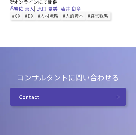
オンラインにて開催
岩佐 真人
原口 夏美
藤井 良章
#CX
#DX
#人材戦略
#人的資本
#経営戦略
コンサルタントに問い合わせる
Contact