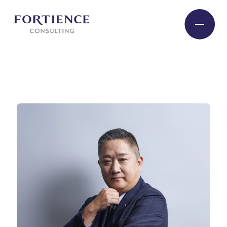
プライバシー設定
Industry
Service
Insight
Expert
Company