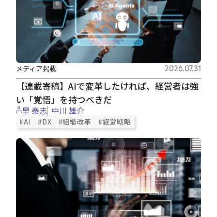
メディア掲載
2026.07.31
【連載寄稿】AIで変革したければ、経営者は強
い「覚悟」を持つべきだ
里 泰志
中川 雄介
#AI
#DX
#組織改革
#経営戦略