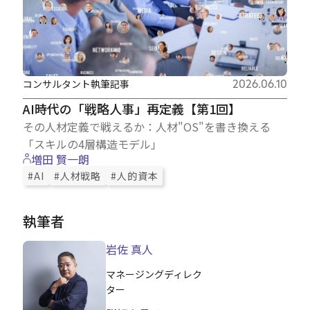
コンサルタント執筆記事
2026.06.10
AI時代の「戦略人事」再定義【第1回】
その人材定義で戦えるか：人材"OS"を書き換える
「スキルの4層構造モデル」
増田 賢一朗
#AI
#人材戦略
#人的資本
執筆者
岩佐 真人
マネージングディレク
ター