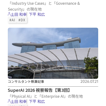
「Industry Use Cases」と「Governance &
Security」の現在地
土田 和幸
下平 和広
#AI
#DX
コンサルタント執筆記事
2026.07.21
SuperAI 2026 視察報告【第3回】
「Physical AI」と「Enterprise AI」の現在地
土田 和幸
下平 和広