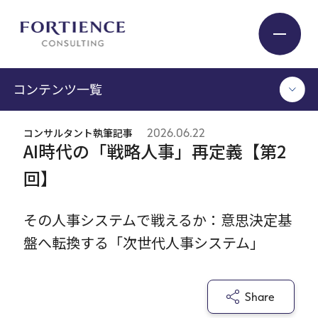
プライバシー設定
コンテンツ一覧
Industry
コンサルタント執筆記事
2026.06.22
TOP
AI時代の「戦略人事」再定義【第2
Service
コンサルタント執筆記事
回】
セミナー / イベント
セミナーアーカイブ
Insight
その人事システムで戦えるか：意思決定基
調査 / レポート
盤へ転換する「次世代人事システム」
メディア掲載
書籍
Expert
Share
ログイン
Company