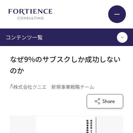
プライバシー設定
コンテンツ一覧
Industry
なぜ9%のサブスクしか成功しない
TOP
のか
Service
コンサルタント執筆記事
セミナー / イベント
株式会社クニエ 新規事業戦略チーム
セミナーアーカイブ
Insight
調査 / レポート
メディア掲載
Share
書籍
Expert
ログイン
Company