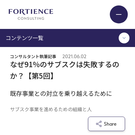
プライバシー設定
コンテンツ一覧
Industry
コンサルタント執筆記事
2021.06.02
TOP
なぜ91%のサブスクは失敗するの
Service
コンサルタント執筆記事
か？【第5回】
セミナー / イベント
セミナーアーカイブ
Insight
既存事業との対立を乗り越えるために
調査 / レポート
メディア掲載
サブスク事業を進めるための組織と人
書籍
Expert
Share
ログイン
Company