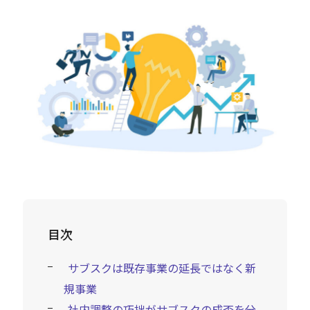
Careers
News
Contact
サイト内検索
JP
EN
目次
サブスクは既存事業の延長ではなく新
規事業
社内調整の巧拙がサブスクの成否を分