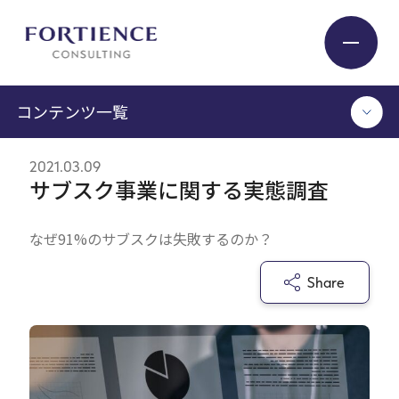
プライバシー設定
コンテンツ一覧
Industry
2021.03.09
TOP
サブスク事業に関する実態調査
Service
コンサルタント執筆記事
セミナー / イベント
なぜ91%のサブスクは失敗するのか？
セミナーアーカイブ
Insight
調査 / レポート
Share
メディア掲載
書籍
Expert
ログイン
Company