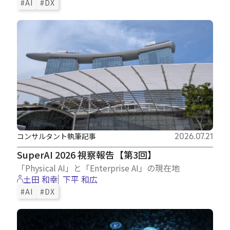
#AI
#DX
コンサルタント執筆記事
2026.07.21
SuperAI 2026 視察報告【第3回】
「Physical AI」と「Enterprise AI」の現在地
土田 和幸
下平 和広
#AI
#DX