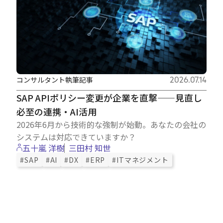
コンサルタント執筆記事
2026.07.14
SAP APIポリシー変更が企業を直撃——見直し
必至の連携・AI活用
2026年6月から技術的な強制が始動。あなたの会社の
システムは対応できていますか？
五十嵐 洋樹
三田村 知世
#SAP
#AI
#DX
#ERP
#ITマネジメント