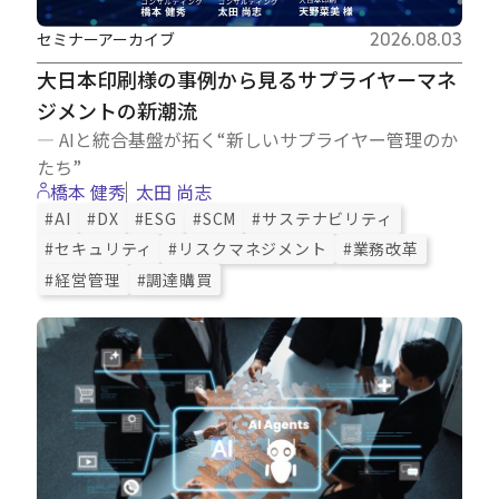
セミナーアーカイブ
2026.08.03
大日本印刷様の事例から見るサプライヤーマネ
ジメントの新潮流
― AIと統合基盤が拓く“新しいサプライヤー管理のか
たち”
橋本 健秀
太田 尚志
#AI
#DX
#ESG
#SCM
#サステナビリティ
#セキュリティ
#リスクマネジメント
#業務改革
#経営管理
#調達購買