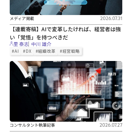
メディア掲載
2026.07.31
【連載寄稿】AIで変革したければ、経営者は強
い「覚悟」を持つべきだ
里 泰志
中川 雄介
#AI
#DX
#組織改革
#経営戦略
コンサルタント執筆記事
2026.07.27