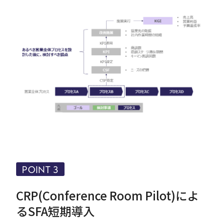
POINT 3
CRP(Conference Room Pilot)によ
るSFA短期導入