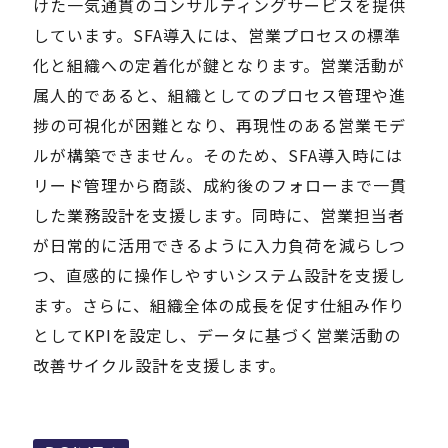
けた一気通貫のコンサルティングサービスを提供
しています。SFA導入には、営業プロセスの標準
Careers
化と組織への定着化が鍵となります。営業活動が
属人的であると、組織としてのプロセス管理や進
News
捗の可視化が困難となり、再現性のある営業モデ
ルが構築できません。そのため、SFA導入時には
リード管理から商談、成約後のフォローまで一貫
Contact
した業務設計を支援します。同時に、営業担当者
サイト内検索
が日常的に活用できるように入力負荷を減らしつ
つ、直感的に操作しやすいシステム設計を支援し
ます。さらに、組織全体の成長を促す仕組み作り
JP
EN
としてKPIを設定し、データに基づく営業活動の
改善サイクル設計を支援します。