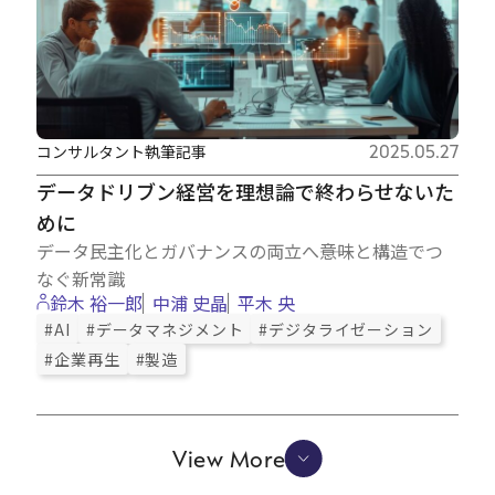
コンサルタント執筆記事
2025.05.27
データドリブン経営を理想論で終わらせないた
めに
データ民主化とガバナンスの両立へ――意味と構造でつ
なぐ新常識
鈴木 裕一郎
中浦 史晶
平木 央
#AI
#データマネジメント
#デジタライゼーション
#企業再生
#製造
View More