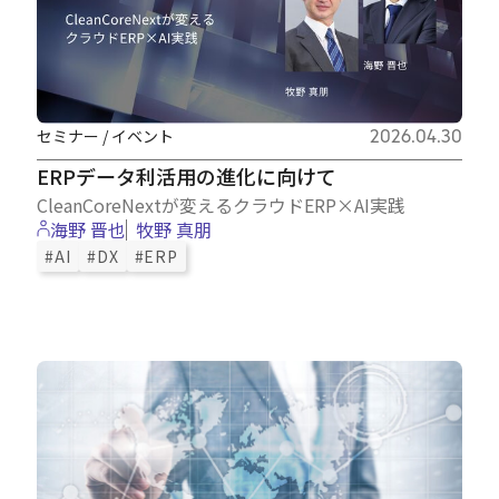
セミナー / イベント
2026.04.30
ERPデータ利活用の進化に向けて
CleanCoreNextが変えるクラウドERP×AI実践
海野 晋也
牧野 真朋
#AI
#DX
#ERP