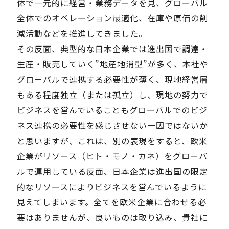
体で一元的に経営・業務データを見、グローバル
全体でのオペレーション最適化、在庫や原価の削
Careers
減活動などを推進してきました。
その反面、典型的な日本企業では進出国で調達・
News
生産・販売していく”地産地消型”が多く、本社や
グローバルで連携する必要性が薄く、現地経営層
もある程度独立（または孤立）し、現地の努力で
Contact
ビジネスを営んでいることもグローバルでのビジ
サイト内検索
ネス連携の必要性を感じさせない一因ではないか
と思いますが、これは、別の表現をすると、欧米
企業がリソース（ヒト・モノ・カネ）をグローバ
JP
EN
ルで運用している反面、日本企業は進出国の限定
的なリソースによりビジネスを営んでいるように
見えてしまいます。全てを欧米企業に合わせる必
要はありませんが、良いものは取り込み、貴社に