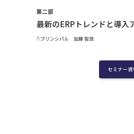
第二部
最新のERPトレンドと導入
プリンシパル 加藤 智良
セミナー資