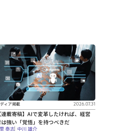
ディア掲載
2026.07.31
【連載寄稿】AIで変革したければ、経営
者は強い「覚悟」を持つべきだ
里 泰志
中川 雄介