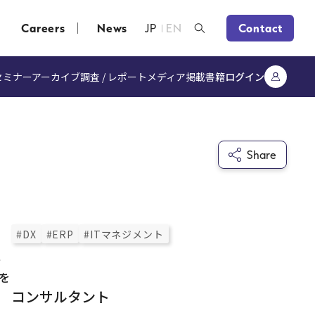
Careers
News
JP
EN
Contact
セミナーアーカイブ
調査 / レポート
メディア掲載
書籍
ログイン
Share
#DX
#ERP
#ITマネジメント
ス
を
コンサルタント