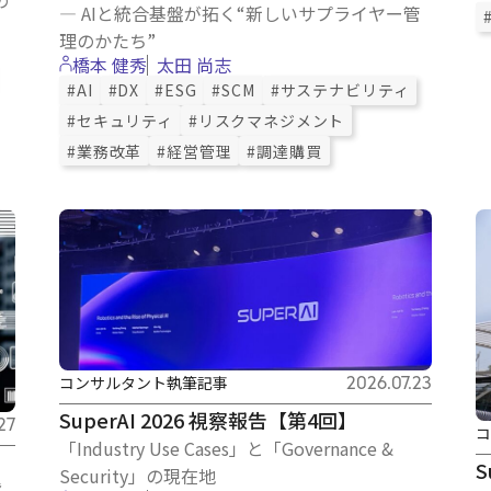
― AIと統合基盤が拓く“新しいサプライヤー管
理のかたち”
橋本 健秀
太田 尚志
#AI
#DX
#ESG
#SCM
#サステナビリティ
#セキュリティ
#リスクマネジメント
#業務改革
#経営管理
#調達購買
コンサルタント執筆記事
2026.07.23
SuperAI 2026 視察報告【第4回】
27
コ
「Industry Use Cases」と「Governance &
S
Security」の現在地
採