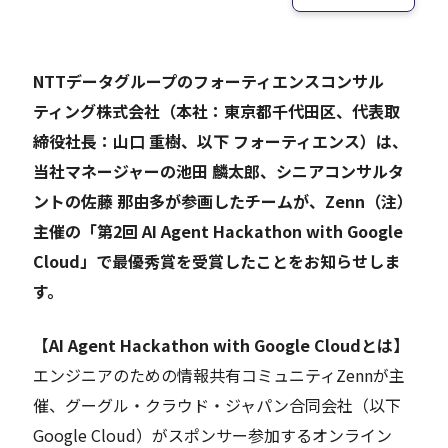
Careers
NTTデータグループのフォーティエンスコンサル
ティング株式会社（本社：東京都千代田区、代表取
News
締役社長：山口 重樹、以下 フォーティエンス）は、
当社マネージャーの池田 麟太郎、シニアコンサルタ
Contact
ントの佐藤 那由多が参画したチームが、Zenn（注）
主催の「第2回 AI Agent Hackathon with Google
サイト内検索
Cloud」で最優秀賞を受賞したことをお知らせしま
す。
JP
EN
【AI Agent Hackathon with Google Cloudとは】
エンジニアのための情報共有コミュニティZennが主
催、グーグル・クラウド・ジャパン合同会社（以下
Google Cloud）がスポンサー参加するオンライン