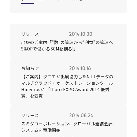
Careers
リリース
2014.10.30
News
出版のご案内「“数"の管理から“利益"の管理へ
S&OPで儲かるSCMを創る!」
Contact
お知らせ
2014.10.16
サイト内検索
【ご案内】クニエが出展協力したNTTデータの
マルチクラウド・オーケストレーションツール
Hinemosが 「ITpro EXPO Award 2014 優秀
賞」を受賞
JP
EN
リリース
2014.08.26
スミダコーポレーション、グローバル連結会計
システムを稼働開始