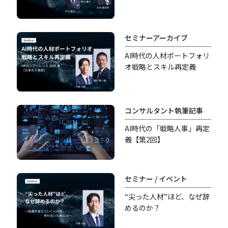
果を「業務効率化」から
「企業変革」へ―
セミナーアーカイブ
AI時代の人材ポートフォリ
オ戦略とスキル再定義
コンサルタント執筆記事
AI時代の「戦略人事」再定
義【第2回】
セミナー / イベント
“尖った人材”ほど、なぜ辞
めるのか？