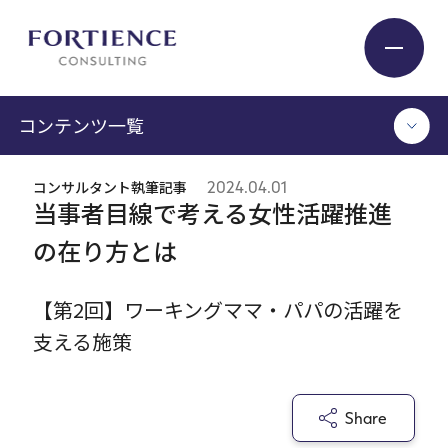
プライバシー設定
コンテンツ一覧
Industry
コンサルタント執筆記事
2024.04.01
TOP
当事者目線で考える女性活躍推進
Service
コンサルタント執筆記事
の在り方とは
セミナー / イベント
セミナーアーカイブ
Insight
【第2回】ワーキングママ・パパの活躍を
調査 / レポート
支える施策
メディア掲載
書籍
Expert
Share
ログイン
Company