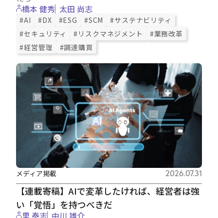
橋本 健秀
太田 尚志
#AI
#DX
#ESG
#SCM
#サステナビリティ
#セキュリティ
#リスクマネジメント
#業務改革
#経営管理
#調達購買
メディア掲載
2026.07.31
【連載寄稿】AIで変革したければ、経営者は強
い「覚悟」を持つべきだ
里 泰志
中川 雄介