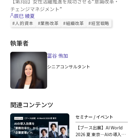
【第3回】女性活躍推進を成功させる“意識改革・
チェンジマネジメント”
辰巳 綾夏
#人的資本
#業務改革
#組織改革
#経営戦略
執筆者
冨谷 侑加
シニアコンサルタント
関連コンテンツ
セミナー / イベント
【ブース出展】AI World
2026 夏 東京―AIの導入効