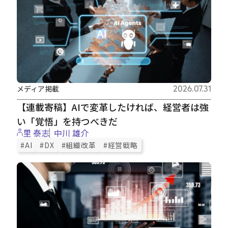
メディア掲載
2026.07.31
【連載寄稿】AIで変革したければ、経営者は強
い「覚悟」を持つべきだ
里 泰志
中川 雄介
#AI
#DX
#組織改革
#経営戦略