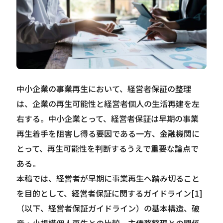
Careers
News
中小企業の事業再生において、経営者保証の整理
Contact
は、企業の再生可能性と経営者個人の生活再建を左
サイト内検索
右する。中小企業とって、経営者保証は早期の事業
再生着手を阻害し得る要因である一方、金融機関に
とって、再生可能性を判断するうえで重要な論点で
ある。
JP
EN
本稿では、経営者が早期に事業再生へ踏み切ること
を目的として、経営者保証に関するガイドライン[1]
（以下、経営者保証ガイドライン）の基本構造、破
産・小規模個人再生との比較、主債務整理との関係