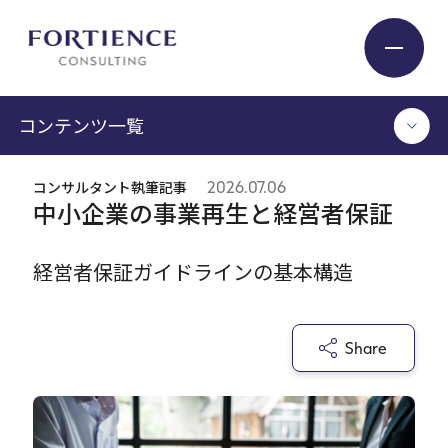
プライバシー設定
コンテンツ一覧
Industry
コンサルタント執筆記事
2026.07.06
TOP
中小企業の事業再生と経営者保証
Service
コンサルタント執筆記事
セミナー / イベント
経営者保証ガイドラインの基本構造
セミナーアーカイブ
Insight
調査 / レポート
メディア掲載
Share
書籍
Expert
ログイン
Company