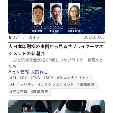
セミナーアーカイブ
2026.08.03
大日本印刷様の事例から見るサプライヤーマネ
ジメントの新潮流
― AIと統合基盤が拓く“新しいサプライヤー管理のか
たち”
橋本 健秀
太田 尚志
#AI
#DX
#ESG
#SCM
#サステナビリティ
#セキュリティ
#リスクマネジメント
#業務改革
#経営管理
#調達購買