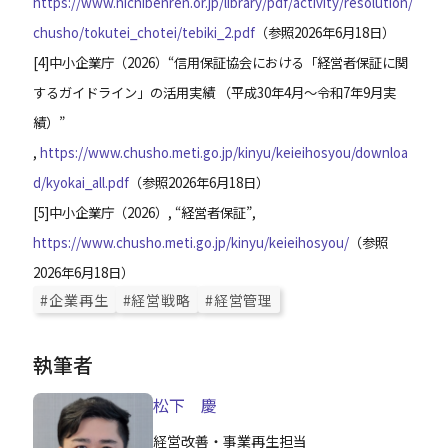
https://www.nichibenren.or.jp/library/pdf/activity/resolution/
chusho/tokutei_chotei/tebiki_2.pdf
（参照2026年6月18日）
[4]中小企業庁（2026）“信用保証協会における「経営者保証に関
するガイドライン」の活用実績 （平成30年4月～令和7年9月実
績）”
,
https://www.chusho.meti.go.jp/kinyu/keieihosyou/downloa
d/kyokai_all.pdf
（参照2026年6月18日）
[5]中小企業庁（2026）, “経営者保証”,
https://www.chusho.meti.go.jp/kinyu/keieihosyou/
（参照
2026年6月18日）
#企業再生
#経営戦略
#経営管理
執筆者
松下 慶
経営改善・事業再生担当