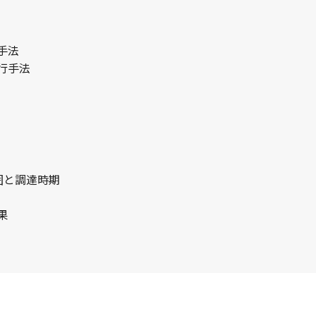
手法
行手法
囲と調達時期
果