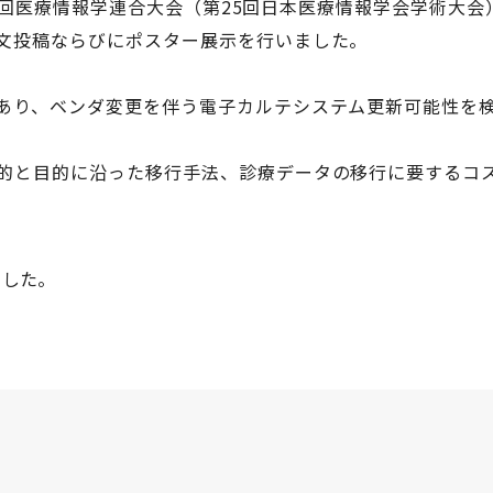
第44回医療情報学連合大会（第25回日本医療情報学会学術大会
文投稿ならびにポスター展示を行いました。
あり、ベンダ変更を伴う電子カルテシステム更新可能性を
。
的と目的に沿った移行手法、診療データの移行に要するコ
。
ました。