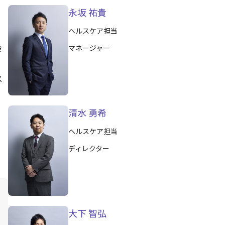
）
永坂 祐貴
ヘルスケア担当
検
マネージャー
ス
清水 勇希
ヘルスケア担当
ディレクター
大下 智弘