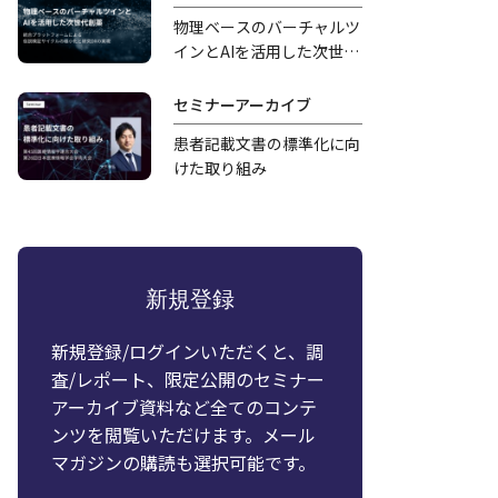
物理ベースのバーチャルツ
インとAIを活用した次世代
創薬
セミナーアーカイブ
患者記載文書の標準化に向
けた取り組み
新規登録
新規登録/ログインいただくと、調
査/レポート、限定公開のセミナー
アーカイブ資料など全てのコンテ
ンツを閲覧いただけます。メール
マガジンの購読も選択可能です。