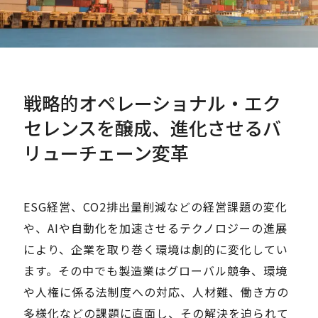
Careers
News
戦略的オペレーショナル・エク
セレンスを醸成、進化させるバ
Contact
リューチェーン変革
サイト内検索
ESG経営、CO2排出量削減などの経営課題の変化
や、AIや自動化を加速させるテクノロジーの進展
JP
EN
により、企業を取り巻く環境は劇的に変化してい
ます。その中でも製造業はグローバル競争、環境
や人権に係る法制度への対応、人材難、働き方の
多様化などの課題に直面し、その解決を迫られて