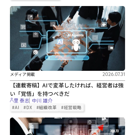
メディア掲載
2026.07.31
【連載寄稿】AIで変革したければ、経営者は強
い「覚悟」を持つべきだ
里 泰志
中川 雄介
#AI
#DX
#組織改革
#経営戦略