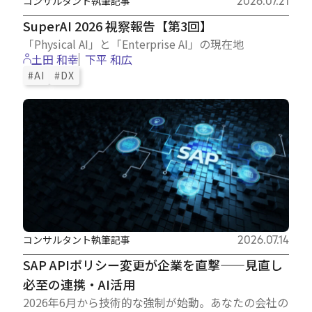
コンサルタント執筆記事
2026.07.21
SuperAI 2026 視察報告【第3回】
「Physical AI」と「Enterprise AI」の現在地
土田 和幸
下平 和広
#AI
#DX
コンサルタント執筆記事
2026.07.14
SAP APIポリシー変更が企業を直撃——見直し
必至の連携・AI活用
2026年6月から技術的な強制が始動。あなたの会社の