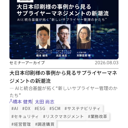
セミナーアーカイブ
2026.08.03
大日本印刷様の事例から見るサプライヤーマネ
ジメントの新潮流
― AIと統合基盤が拓く“新しいサプライヤー管理のか
たち”
橋本 健秀
太田 尚志
#AI
#DX
#ESG
#SCM
#サステナビリティ
#セキュリティ
#リスクマネジメント
#業務改革
#経営管理
#調達購買