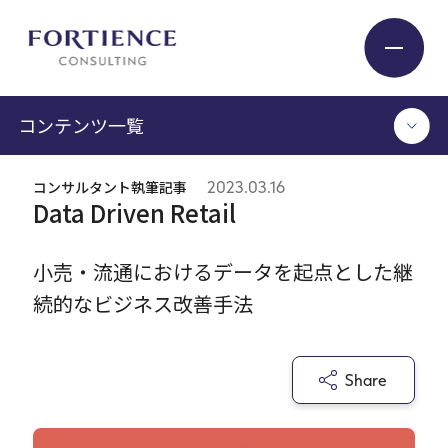
プライバシー設定
コンテンツ一覧
Industry
コンサルタント執筆記事
2023.03.16
TOP
Data Driven Retail
Service
コンサルタント執筆記事
セミナー / イベント
小売・流通におけるデータを起点とした継
セミナーアーカイブ
続的なビジネス改善手法
Insight
調査 / レポート
メディア掲載
書籍
Expert
Share
ログイン
Company