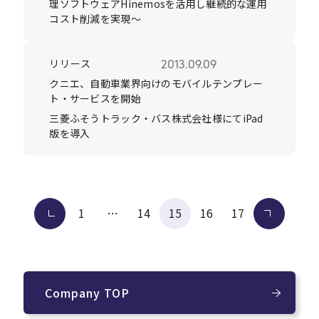
理ソフトウェアHinemosを活用し継続的な運用
コスト削減を実現～
リリース
2013.09.09
クニエ、自動車業界向けのモバイルテンプレー
ト・サービスを開始
三菱ふそうトラック・バス株式会社様にてiPad
版を導入
投
前へ
1
…
14
15
16
17
次へ
稿
の
ペー
ジ
Company TOP
送
り