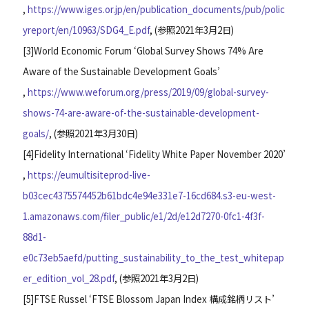
,
https://www.iges.or.jp/en/publication_documents/pub/polic
yreport/en/10963/SDG4_E.pdf
, (参照2021年3月2日)
[
3
]
World Economic Forum ‘Global Survey Shows 74% Are
Aware of the Sustainable Development Goals’
,
https://www.weforum.org/press/2019/09/global-survey-
shows-74-are-aware-of-the-sustainable-development-
goals/
, (参照2021年3月30日)
[
4
]
Fidelity International ‘Fidelity White Paper November 2020’
,
https://eumultisiteprod-live-
b03cec4375574452b61bdc4e94e331e7-16cd684.s3-eu-west-
1.amazonaws.com/filer_public/e1/2d/e12d7270-0fc1-4f3f-
88d1-
e0c73eb5aefd/putting_sustainability_to_the_test_whitepap
er_edition_vol_28.pdf
, (参照2021年3月2日)
[
5
]
FTSE Russel ‘FTSE Blossom Japan Index 構成銘柄リスト’