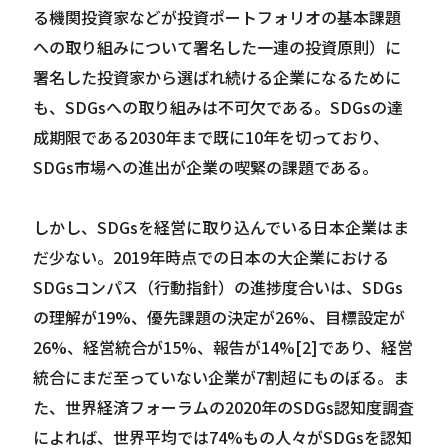
る機関投資家などが投資ポートフォリオの基本課題
への取り組みについて署名した一連の投資原則）に
署名した投資家から選ばれ続ける企業になるために
も、SDGsへの取り組みは不可欠である。SDGsの達
成期限である2030年まで既に10年を切っており、
SDGs市場への進出が企業の喫緊の課題である。
しかし、SDGsを経営に取り込んでいる日本企業はま
だ少ない。2019年時点での日本の大企業における
SDGsコンパス（行動指針）の進捗度合いは、SDGs
の理解が19%、優先課題の決定が26%、目標設定が
26%、経営統合が15%、報告が14%[2]であり、経営
統合にまだ至っていない企業が7割超にものぼる。ま
た、世界経済フォーラムの2020年のSDGs認知度調査
によれば、世界平均では74%もの人々がSDGsを認知