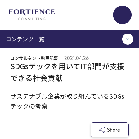
プライバシー設定
コンテンツ一覧
Industry
コンサルタント執筆記事
2021.04.26
TOP
SDGsテックを用いてIT部門が支援
Service
コンサルタント執筆記事
できる社会貢献
セミナー / イベント
セミナーアーカイブ
Insight
サステナブル企業が取り組んでいるSDGs
調査 / レポート
テックの考察
メディア掲載
書籍
Expert
Share
ログイン
Company