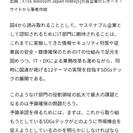
出典：FTSE Blossom Japan Index[5]の各企業のレポート・
サイトから筆者作成
図4から読み取れることとして、サステナブル企業と
して認知されるためにIT部門に期待されることは、
これまでに実施してきた情報セキュリティ対策や従
業員の安全・健康確保のためのITの仕組みで足元を
固めつつ、IT・DXによる業務改革も進めながら、同
時に国連が掲げる12テーマの実現を目指すSDGsテッ
クの展開である。
このようなIT部門の役割領域の拡大で最大の課題と
なるのは予算確保の問題だろう。
予算承認を得るためには、まずは、これから取り組
もうとしているSDGsテックがどのように市場機会を
捉えようとしているのかを明らかにしなければなら