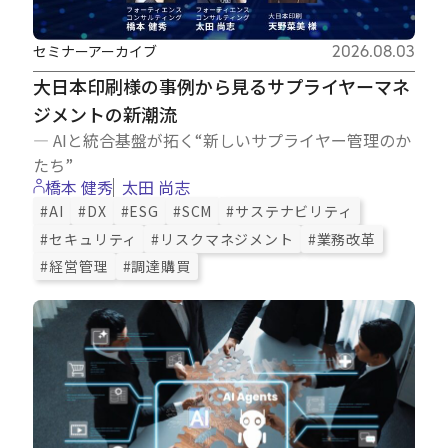
セミナーアーカイブ
2026.08.03
大日本印刷様の事例から見るサプライヤーマネ
ジメントの新潮流
― AIと統合基盤が拓く“新しいサプライヤー管理のか
たち”
橋本 健秀
太田 尚志
#AI
#DX
#ESG
#SCM
#サステナビリティ
#セキュリティ
#リスクマネジメント
#業務改革
#経営管理
#調達購買