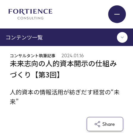
プライバシー設定
コンテンツ一覧
Industry
コンサルタント執筆記事
2024.01.16
TOP
未来志向の人的資本開示の仕組み
Service
コンサルタント執筆記事
づくり【第3回】
セミナー / イベント
セミナーアーカイブ
Insight
人的資本の情報活用が紡ぎだす経営の“未
調査 / レポート
来”
メディア掲載
書籍
Expert
Share
ログイン
Company