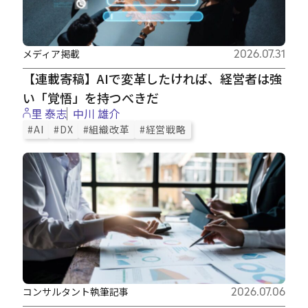
メディア掲載
2026.07.31
【連載寄稿】AIで変革したければ、経営者は強
い「覚悟」を持つべきだ
里 泰志
中川 雄介
#AI
#DX
#組織改革
#経営戦略
コンサルタント執筆記事
2026.07.06