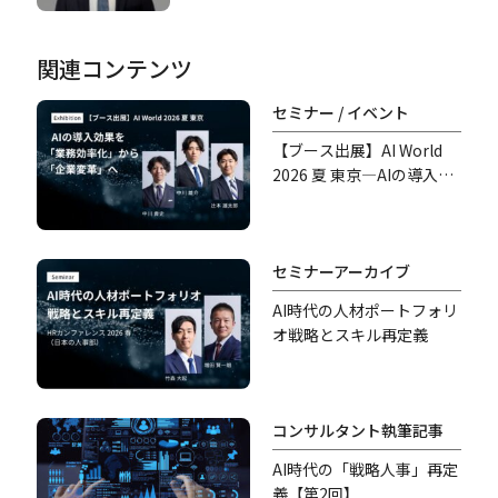
関連コンテンツ
セミナー / イベント
【ブース出展】AI World
2026 夏 東京―AIの導入効
果を「業務効率化」から
「企業変革」へ―
セミナーアーカイブ
AI時代の人材ポートフォリ
オ戦略とスキル再定義
コンサルタント執筆記事
AI時代の「戦略人事」再定
義【第2回】