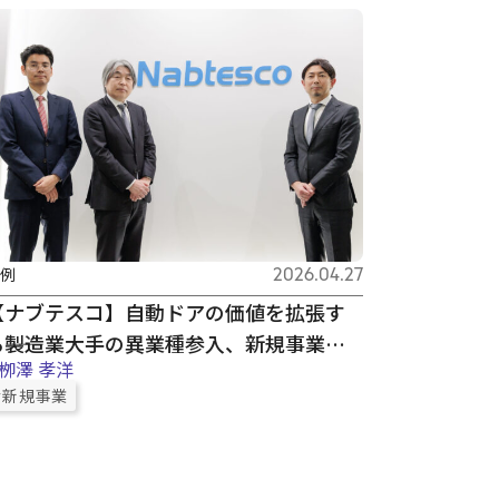
例
2026.04.27
【ナブテスコ】自動ドアの価値を拡張す
る――製造業大手の異業種参入、新規事業開
栁澤 孝洋
発の舞台裏
#新規事業