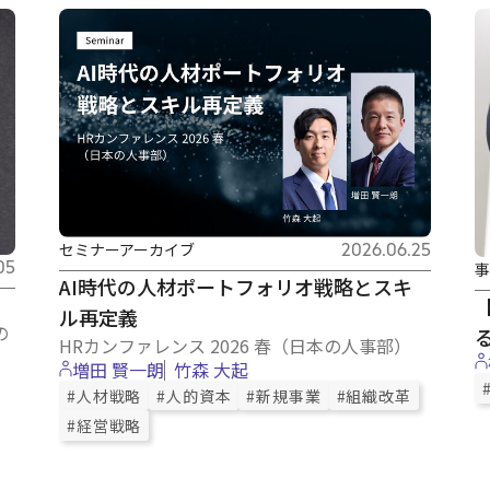
セミナーアーカイブ
2026.06.25
05
事
AI時代の人材ポートフォリオ戦略とスキ
】
ル再定義
の
HRカンファレンス 2026 春（日本の人事部）
増田 賢一朗
竹森 大起
#人材戦略
#人的資本
#新規事業
#組織改革
#経営戦略