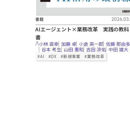
書籍
2026.03.
AIエージェント×業務改革 実践の教科
書
小林 直幸
加藤 卓
小倉 英一郎
佐藤 那由
谷本 考生
山田 重和
吉田 涼佑
中田 雄大
#AI
#DX
#新規事業
#業務改革