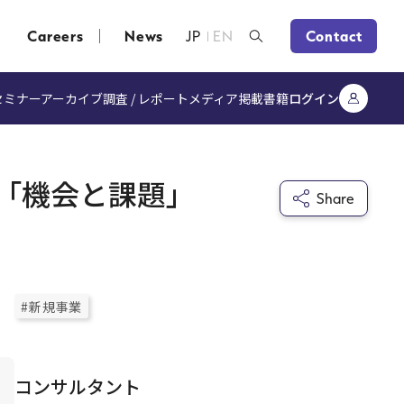
Careers
News
JP
EN
Contact
セミナーアーカイブ
調査 / レポート
メディア掲載
書籍
ログイン
「機会と課題」
Share
#新規事業
コンサルタント