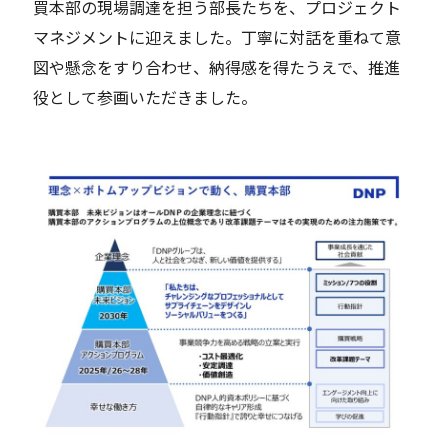
買本部の
現場調達
を担う
部長たちを、プロジェクト
マネジメントに
迎え
ました
。
丁寧に対話を重ねて意
図や懸念をすり合わせ、納得感を得たうえで、推進
役
として参画いただきました。