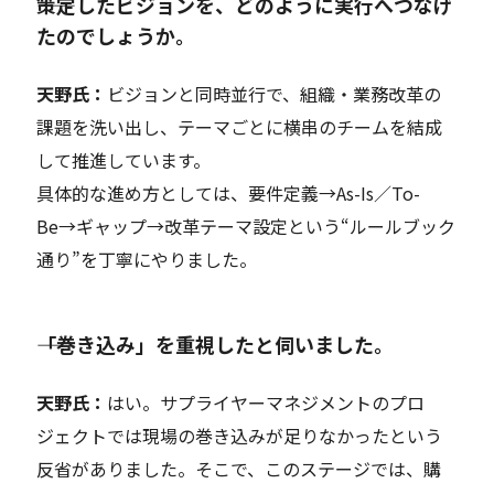
――策定したビジョンを、どのように実行へつなげ
たのでしょうか。
天野氏：
ビジョンと同時並行で、組織・業務改革の
課題を洗い出し、テーマごとに横串のチームを結成
して推進しています。
具体的な進め方としては、要件定義→As-Is／To-
Be→ギャップ→改革テーマ設定という“ルールブック
通り”を丁寧にやりました。
――「巻き込み」を重視したと伺いました。
天野
氏：
はい。
サプライヤーマネジメント
のプロ
ジェクトでは
現場の
巻き込みが
足りなかったという
反省がありました。そこで
、
こ
のステージでは、
購