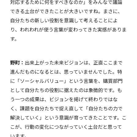
対応するために何をすべきなのか
」を
みんな
で議論
できる
土台
ができたこと
が大きい
ですね。
まさに、
自分たちの
新しい役割を意識して考えることによ
り
、
われわれが使う
言葉が変わってきた実感がありま
す。
野町：
出来上がった未来ビジョンは、正直ここまで
進んだものになると
は、
思っていませんでした。特
に「ソーシャルバリュー」という言葉を、購買部門
として自分たちの役割に据えたのは象徴的です。も
う一つの成果は、ビジョンを掲げて終わりではな
く、課題を自分たちで捉え直して「自分たちの力で
解決していく」という意識が育ってきたことです。こ
こが、行動の変化につながっていく土台だと思って
います。