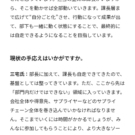
ら、そこを動かせば全部動いていきます。課長層ま
で広げて“自分ごと化”させ、行動になって成果が出
て、部下も一緒に動く状態にすることで、最終的に
は自走できるようになることを目指しています。
――現状の手応えはいかがですか。
三宅
氏：
部長
に加えて、
課長
も自走
できてきたので、
基盤としては整ってきています。ただ、ここから先は
「
部門内
だけではできない」領域に入っていきます。
会社全体や得意先、サプライヤー
などのサプライ
チェーン全体
を巻き込んで
いかなければなりませ
ん
。
そこまでいくには時間が
かかる
でしょうが、
み
んな
に参加してもらうことにより、
より大きなソー