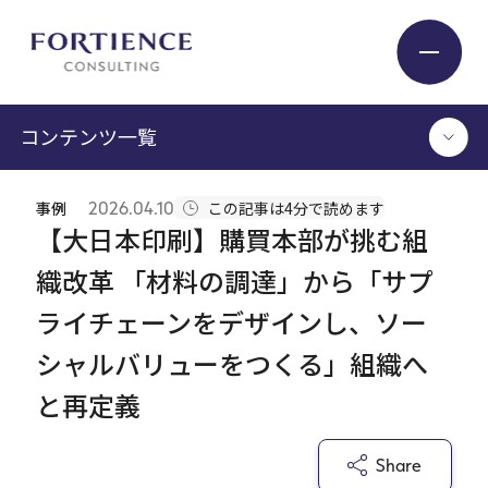
プライバシー設定
コンテンツ一覧
Industry
事例
2026.04.10
この記事は4分で読めます
TOP
【大日本印刷】購買本部が挑む組
Service
コンサルタント執筆記事
織改革 「材料の調達」から「サプ
セミナー / イベント
ライチェーンをデザインし、ソー
セミナーアーカイブ
Insight
調査 / レポート
シャルバリューをつくる」組織へ
メディア掲載
と再定義
書籍
Expert
ログイン
Share
Company