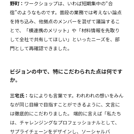
野町：
ワークショップは、いわば短期集中の“合
宿”のようなものです。普段の業務では考えない論点
を持ち込み、他拠点のメンバーを混ぜて議論するこ
とで、「横連携のメリット」や「材料情報を先取り
して全社で共有してほしい」といったニーズを、部
門として再確認できました。
――ビジョンの中で、特にこだわられた点は何です
か。
三宅
氏：
なによりも
言葉で
す
。
われわれの想いを
みん
な
が同じ目線で目指すことができるように、
文言に
は徹底的にこだわりました。
端的に言えば「私たち
は
、
チャレンジングなプロフェッショナル
として
、
サプライチェーンをデザインし、ソーシャルバ