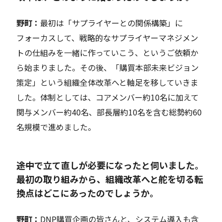
野町：
最初は「サプライヤーとの関係構築」に
フォーカスして、戦略的なサプライ
ヤー
マネジメン
トの仕組みを一緒に作っていこう、というご依頼か
ら始まりました。その後、
「購買本部未来ビジョン
策定」
という組織全体
改革
へと軸足を移していきま
した。体制としては、コア
メンバー
約10名に加えて
関与メンバー約40名、部長層約10名を含む総勢約60
名規模で進めました。
――途中で立て直しが必要になったと伺いました。
最初の取り組みから、組織改革へと舵を切る転
換点はどこにあったのでしょうか。
野町：
DNP購買企画の皆さんと、システム導入も含