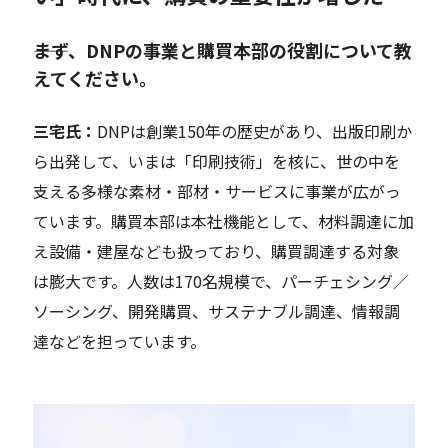
――まず、DNPの事業と購買本部の役割について教
えてください。
三宅
氏：
DNPは創業150年
の歴史があり
、
出版印刷
か
ら出発して、いまは
「印刷技術」を核に
、世の中を
支える多様な素材・部材・サービスに事業が広がっ
ています。
購買本部は本社機能として、材料調達に加
え設備・建屋なども扱
っており、
購買調達する対象
は膨大です。人数は170名規模で、パーチェシング／
ソーシング、開発購買、サステナブル調達、情報調
達などを担
っています
。