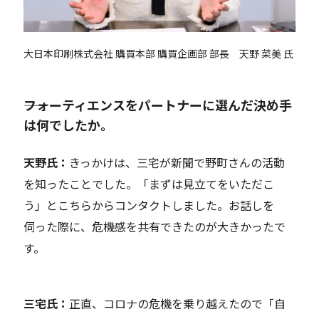
大日本印刷株式会社 購買本部 購買企画部 部長 天野 菜美 氏
――フォーティエンスをパートナーに選んだ決め手
は何でしたか。
天野氏：
きっかけは、三宅が新聞で野町さんの活動
を知ったことでした。
「まずは見立てをいただこ
う」とこちらからコンタクトしました。
お
話し
を
伺った際に、
危機感を共有でき
たのが大き
かったで
す。
三宅
氏：
正直、コロナの危機を乗り越えたので「自