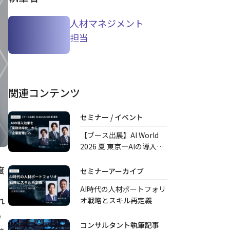
人材マネジメント
担当
関連コンテンツ
セミナー / イベント
【ブース出展】AI World
2026 夏 東京―AIの導入効
果を「業務効率化」から
「企業変革」へ―
度
セミナーアーカイブ
AI時代の人材ポートフォリ
れ
オ戦略とスキル再定義
の
コンサルタント執筆記事