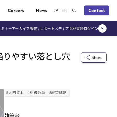
Careers
News
JP
EN
Contact
セミナーアーカイブ
調査 / レポート
メディア掲載
書籍
ログイン
陥りやすい落とし穴
Share
#人的資本
#組織改革
#経営戦略
執筆者