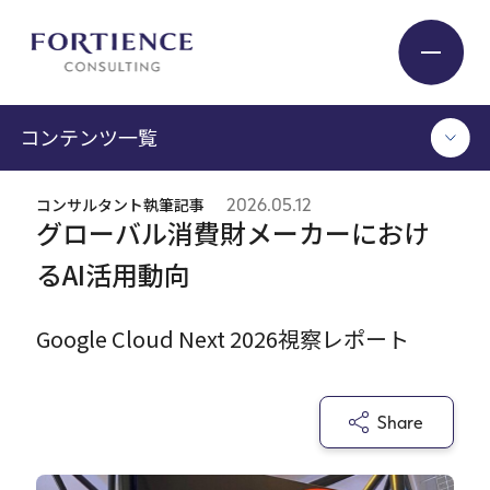
プライバシー設定
コンテンツ一覧
Industry
コンサルタント執筆記事
2026.05.12
TOP
グローバル消費財メーカーにおけ
Service
コンサルタント執筆記事
るAI活用動向
セミナー / イベント
セミナーアーカイブ
Insight
Google Cloud Next 2026視察レポート
調査 / レポート
メディア掲載
書籍
Expert
Share
ログイン
Company