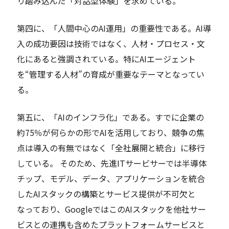
り踏み込んだ「対話型体験」を求めている。
第四に、「人間中心のAI運用」の重要性である。AI導
入の成功要因は技術ではなく、人材・プロセス・文
化にあると強調されている。特にAIエージェント
を“管理する人材”の育成が重要なテーマとなってい
る。
第五に、「AIのインフラ化」である。すでに企業の
約75％が何らかの形でAIを活用しており、競争の焦
点は導入の有無ではなく「全社展開と統合」に移行
している。 そのため、先進ITサービサーでは半導体
チップ、モデル、データ、アプリケーションを統合
したAIスタックの構築とサービス提供が不可欠と
なっており、GoogleではこのAIスタックを他社サー
ビスとの連携も含めたプラットフォームサービスと