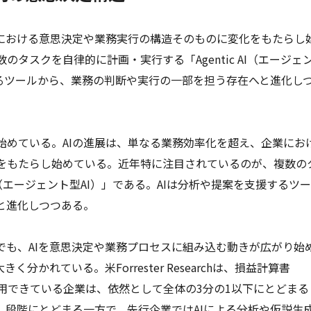
業における意思決定や業務実行の構造そのものに変化をもたらし
タスクを自律的に計画・実行する「Agentic AI（エージェ
するツールから、業務の判断や実行の一部を担う存在へと進化し
始めている。AIの進展は、単なる業務効率化を超え、企業にお
をもたらし始めている。近年特に注目されているのが、複数の
AI（エージェント型AI）」である。AIは分析や提案を支援するツ
と進化しつつある。
でも、AIを意思決定や業務プロセスに組み込む動きが広がり始
分かれている。米Forrester Researchは、損益計算書
活用できている企業は、依然として全体の3分の1以下にとどまる
）段階にとどまる一方で、先行企業ではAIによる分析や仮説生