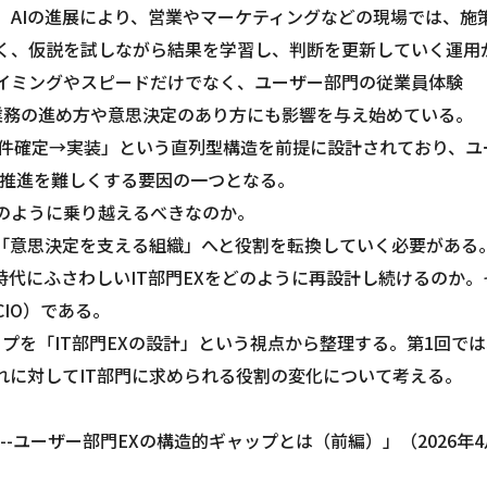
。AIの進展により、営業やマーケティングなどの現場では、施
く、仮説を試しながら結果を学習し、判断を更新していく運用
イミングやスピードだけでなく、ユーザー部門の従業員体験
を形づくる業務の進め方や意思決定のあり方にも影響を与え始めている。
要件確定→実装」という直列型構造を前提に設計されており、ユ
X推進を難しくする要因の一つとなる。
どのように乗り越えるべきなのか。
ら「意思決定を支える組織」へと役割を転換していく必要がある
時代にふさわしいIT部門EXをどのように再設計し続けるのか。
IO）である。
プを「IT部門EXの設計」という視点から整理する。第1回では
れに対してIT部門に求められる役割の変化について考える。
計--ユーザー部門EXの構造的ギャップとは（前編）」（2026年4