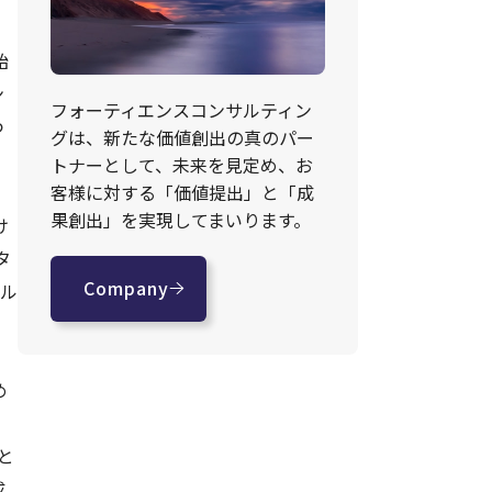
始
ン
フォーティエンスコンサルティン
つ
グは、新たな価値創出の真のパー
トナーとして、未来を見定め、お
客様に対する「価値提出」と「成
果創出」を実現してまいります。
け
タ
Company
ール
め
と
成