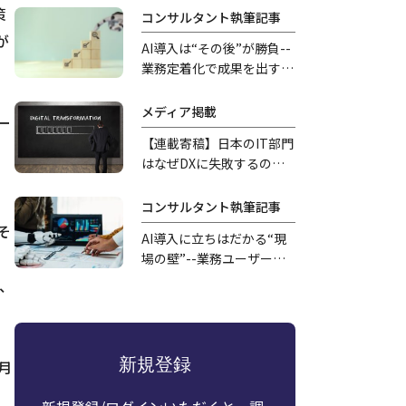
策
的意義
コンサルタント執筆記事
が
AI導入は“その後”が勝負--
業務定着化で成果を出す方
法
メディア掲載
ー
【連載寄稿】日本のIT部門
はなぜDXに失敗するの
か 過去25年の呪縛から
。
学ぶ
コンサルタント執筆記事
そ
AI導入に立ちはだかる“現
場の壁”--業務ユーザーか
らの反発と乗り越えるため
、
の方法
新規登録
月