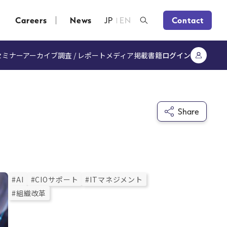
Careers
News
JP
EN
Contact
セミナーアーカイブ
調査 / レポート
メディア掲載
書籍
ログイン
Share
#AI
#CIOサポート
#ITマネジメント
#組織改革