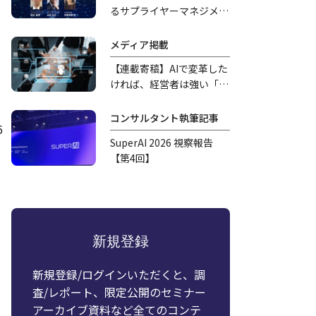
るサプライヤーマネジメン
トの新潮流
メディア掲載
【連載寄稿】AIで変革した
ければ、経営者は強い「覚
悟」を持つべきだ
コンサルタント執筆記事
6
SuperAI 2026 視察報告
【第4回】
新規登録
新規登録/ログインいただくと、調
査/レポート、限定公開のセミナー
アーカイブ資料など全てのコンテ