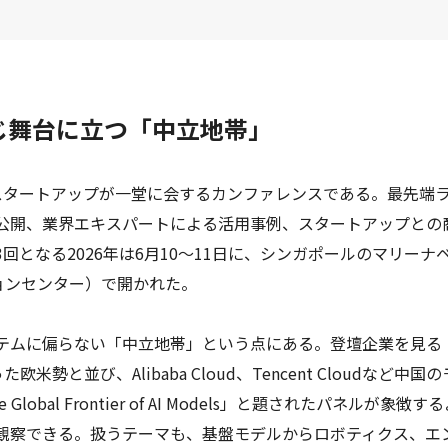
同じ舞台に立つ「中立地帯」
関、スタートアップが一堂に会するカンファレンスである。最先端
公開、業界エキスパートによる活用事例、スタートアップとの
となる2026年は6月10～11日に、シンガポールのマリーナ
ョンセンター）で開かれた。
テムに偏らない「中立地帯」という点にある。登壇企業を見る
といった欧米勢と並び、Alibaba Cloud、Tencent Cloudなど中国の
al Frontier of AI Models」と題されたパネルが象徴す
観察できる。扱うテーマも、基盤モデルからロボティクス、エ