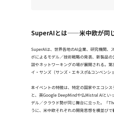
SuperAIとは——米中欧が
SuperAIは、世界各地のAI企業、研究機
ボによるモデル／技術戦略の発表、新製品の
談やネットワーキングの場が展開される。第3回
イ・サンズ（サンズ・エキスポ&コンベンシ
本イベントの特徴は、特定の国家やエコシス
と、英Google DeepMindや仏Mistral AI
デル／クラウド勢が同じ舞台に立った。「The Glob
うに、米中欧それぞれの開発思想を横並びで