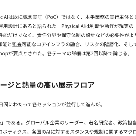
ic AIは既に概念実証（PoC）ではなく、本番業務の実行主体と
設計にあると語られた。Physical AIは判断や動作が現実の
性能だけでなく、責任分界や保守体制の設計などの必要性がよ
の知能と監査可能なコアインフラの融合、リスクの階層化、そし
he-loopが要点とされた。各テーマの詳細は第2回以降で論じる。
テージと熱量の高い展示フロア
2日間にわたって各セッションが並行して進んだ。
 Stage」である。グローバル企業のリーダー、著名研究者、政策担
ロボティクス、各国のAIに対するスタンスや規制に関するマク