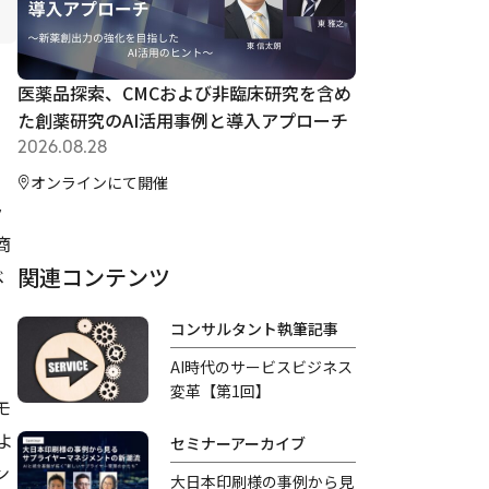
医薬品探索、CMCおよび非臨床研究を含め
た創薬研究のAI活用事例と導入アプローチ
2026.08.28
オンラインにて開催
ラ
商
関連コンテンツ
ベ
コンサルタント執筆記事
AI時代のサービスビジネス
変革【第1回】
モ
るよ
セミナーアーカイブ
ン
大日本印刷様の事例から見