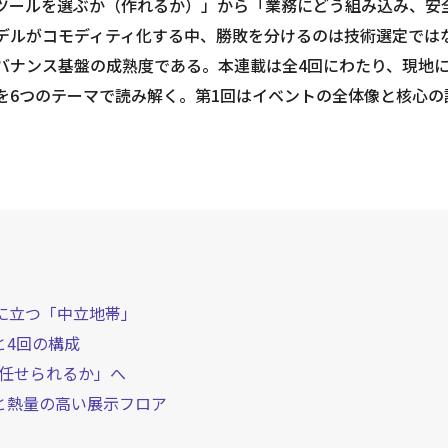
やツールを選ぶか（作れるか）」から「業務にどう組み込み、安
デルがコモディティ化する中、勝敗を分けるのは技術選定では
バナンス基盤の成熟度である。本連載は全4回にわたり、現地
を6つのテーマで読み解く。第1回はイベントの全体像と核心の
台に立つ「中立地帯」
と4回の構成
任せられるか」へ
と熱量の高い展示フロア