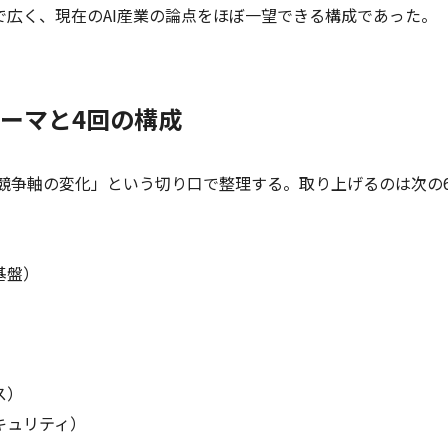
で広く、現在のAI産業の論点をほぼ一望できる構成であった。
ーマと4回の構成
I活用の競争軸の変化」という切り口で整理する。取り上げるのは次の
タ基盤）
ース）
とセキュリティ）