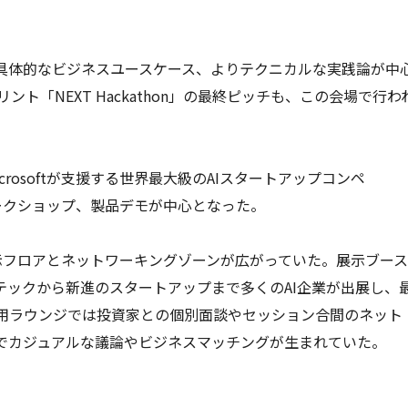
業応用や具体的なビジネスユースケース、よりテクニカルな実践論が中
ト「NEXT Hackathon」の最終ピッチも、この会場で行わ
Microsoftが支援する世界最大級のAIスタートアップコンペ
ワークショップ、製品デモが中心となった。
示フロアとネットワーキングゾーンが広がっていた。展示ブー
ったビッグテックから新進のスタートアップまで多くのAI企業が出展し、
用ラウンジでは投資家との個別面談やセッション合間のネット
でカジュアルな議論やビジネスマッチングが生まれていた。