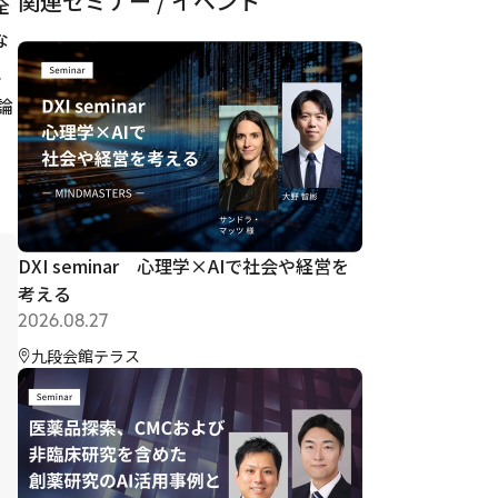
関連セミナー / イベント
全
な
に
論
DXI seminar 心理学×AIで社会や経営を
考える
2026.08.27
九段会館テラス