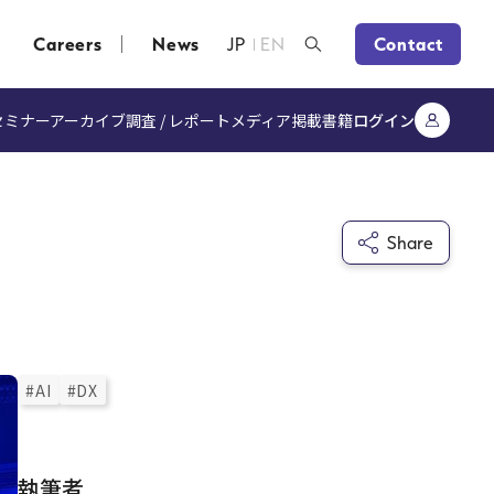
Careers
News
JP
EN
Contact
セミナーアーカイブ
調査 / レポート
メディア掲載
書籍
ログイン
Share
#AI
#DX
執筆者