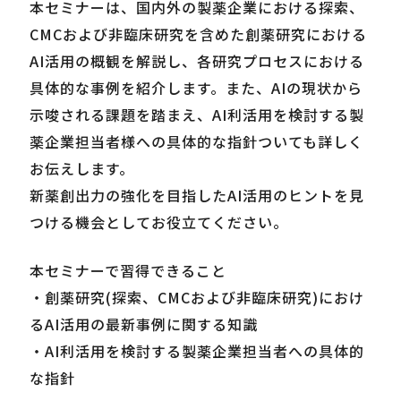
本セミナーは、国内外の製薬企業における探索、
CMCおよび非臨床研究を含めた創薬研究における
Careers
AI活用の概観を解説し、各研究プロセスにおける
具体的な事例を紹介します。また、AIの現状から
News
示唆される課題を踏まえ、AI利活用を検討する製
薬企業担当者様への具体的な指針ついても詳しく
お伝えします。
Contact
新薬創出力の強化を目指したAI活用のヒントを見
サイト内検索
つける機会としてお役立てください。
本セミナーで習得できること
・創薬研究(探索、CMCおよび非臨床研究)におけ
JP
EN
るAI活用の最新事例に関する知識
・AI利活用を検討する製薬企業担当者への具体的
な指針