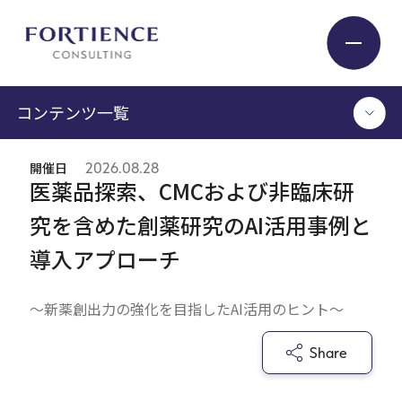
プライバシー設定
コンテンツ一覧
Industry
開催日
2026.08.28
TOP
医薬品探索、CMCおよび非臨床研
Service
コンサルタント執筆記事
究を含めた創薬研究のAI活用事例と
セミナー / イベント
導入アプローチ
セミナーアーカイブ
Insight
調査 / レポート
メディア掲載
～新薬創出力の強化を目指したAI活用のヒント～
書籍
Expert
Share
ログイン
Company