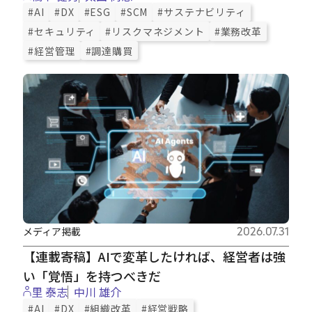
#AI
#DX
#ESG
#SCM
#サステナビリティ
#セキュリティ
#リスクマネジメント
#業務改革
#経営管理
#調達購買
メディア掲載
2026.07.31
【連載寄稿】AIで変革したければ、経営者は強
い「覚悟」を持つべきだ
里 泰志
中川 雄介
#AI
#DX
#組織改革
#経営戦略