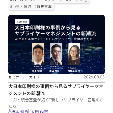
#小売・流通
#新規事業
セミナーアーカイブ
2026.08.03
大日本印刷様の事例から見るサプライヤーマネ
ジメントの新潮流
― AIと統合基盤が拓く“新しいサプライヤー管理のか
たち”
橋本 健秀
太田 尚志