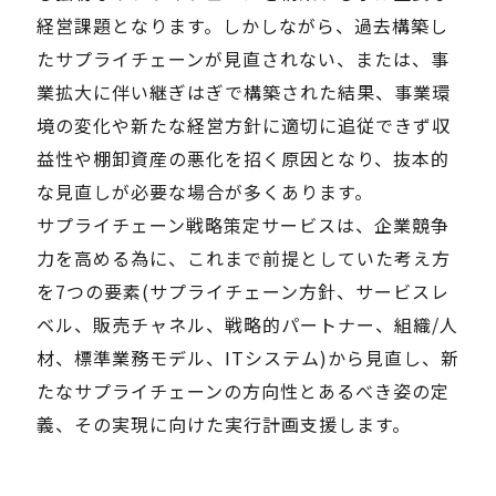
経営課題となります。しかしながら、過去構築し
たサプライチェーンが見直されない、または、事
Careers
業拡大に伴い継ぎはぎで構築された結果、事業環
境の変化や新たな経営方針に適切に追従できず収
News
益性や棚卸資産の悪化を招く原因となり、抜本的
な見直しが必要な場合が多くあります。
Contact
サプライチェーン戦略策定サービスは、企業競争
サイト内検索
力を高める為に、これまで前提としていた考え方
を7つの要素(サプライチェーン方針、サービスレ
ベル、販売チャネル、戦略的パートナー、組織/人
材、標準業務モデル、ITシステム)から見直し、新
JP
EN
たなサプライチェーンの方向性とあるべき姿の定
義、その実現に向けた実行計画支援します。