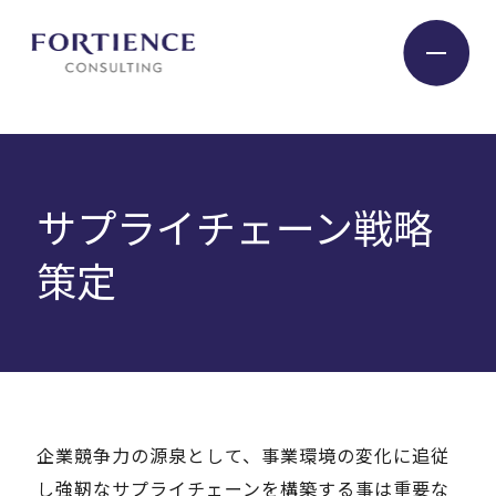
プライバシー設定
Industry
サプライチェーン戦略
Service
策定
Insight
Expert
企業競争力の源泉として、事業環境の変化に追従
Company
し強靭なサプライチェーンを構築する事は重要な