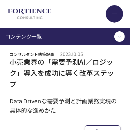
プライバシー設定
コンテンツ一覧
Industry
コンサルタント執筆記事
2023.10.05
TOP
小売業界の「需要予測AI／ロジッ
Service
コンサルタント執筆記事
ク」導入を成功に導く改革ステッ
セミナー / イベント
プ
セミナーアーカイブ
Insight
調査 / レポート
メディア掲載
Data Drivenな需要予測と計画業務実現の
書籍
Expert
具体的な進めかた
ログイン
Company