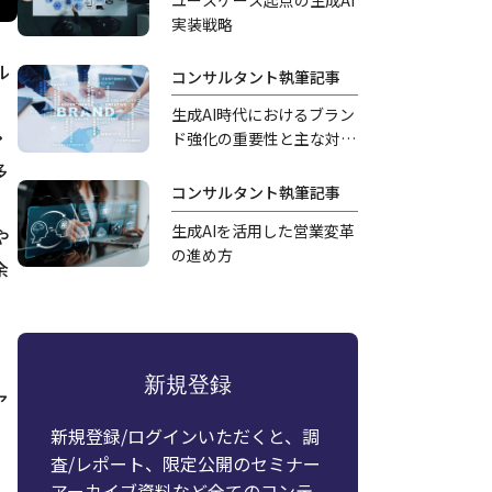
実装戦略
ル
コンサルタント執筆記事
生成AI時代におけるブラン
・
ド強化の重要性と主な対応
策
多
コンサルタント執筆記事
生成AIを活用した営業変革
や
の進め方
余
新規登録
ア
新規登録/ログインいただくと、調
査/レポート、限定公開のセミナー
アーカイブ資料など全てのコンテ