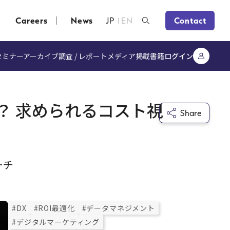
Careers
News
JP
EN
Contact
セミナーアーカイブ
調査 / レポート
メディア掲載
書籍
ログイン
？ 求められるコスト視
Share
ーチ
#DX
#ROI最適化
#データマネジメント
#デジタルマーケティング