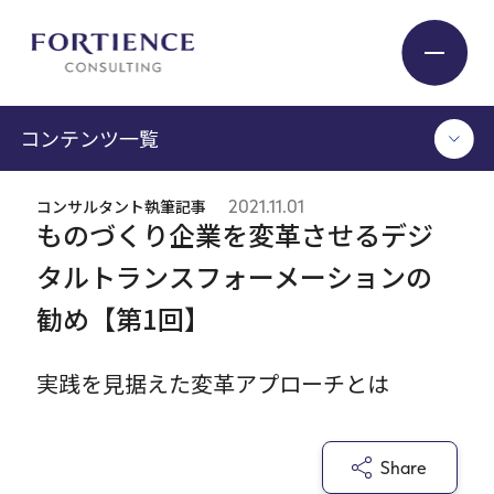
プライバシー設定
コンテンツ一覧
Industry
コンサルタント執筆記事
2021.11.01
TOP
ものづくり企業を変革させるデジ
Service
コンサルタント執筆記事
タルトランスフォーメーションの
セミナー / イベント
勧め【第1回】
セミナーアーカイブ
Insight
調査 / レポート
メディア掲載
実践を見据えた変革アプローチとは
書籍
Expert
ログイン
Share
Company