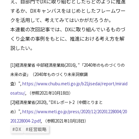
え、自部門でDXに取り組むとしたらどのように推進
するか、DXキャンバスをはじめとしたフレームワー
クを活用して、考えてみてはいかがだろうか。
本連載の次回記事では、DXに取り組んでいるものづ
くり企業の事例をもとに、推進における考え方を解
説したい。
[
1
]
経済産業省 中部経済産業局(2016), “「2040年のものづくりの
未来の姿」（2040年ものづくり未来洞察調
査）”,
https://www.chubu.meti.go.jp/b21jisedai/report/miraid
osatsu/
, （参照2021年10月18日）
[
2
]
経済産業省(2020), “DXレポート2（中間とりまと
め）”,
https://www.meti.go.jp/press/2020/12/20201228004/20
201228004-2.pdf
, （参照2021年10月18日）
#DX
#経営戦略