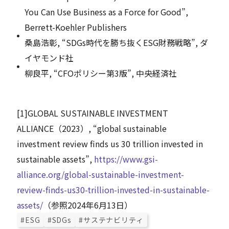
You Can Use Business as a Force for Good”,
Berrett-Koehler Publishers
桑島浩彰, “SDGs時代を勝ち抜くESG財務戦略”, ダ
イヤモンド社
柳良平, “CFOポリシー第3版”, 中央経済社
[
1
]
GLOBAL SUSTAINABLE INVESTMENT
ALLIANCE（2023）, “global sustainable
investment review finds us 30 trillion invested in
sustainable assets”,
https://www.gsi-
alliance.org/global-sustainable-investment-
review-finds-us30-trillion-invested-in-sustainable-
assets/
（参照2024年6月13日）
#ESG
#SDGs
#サステナビリティ