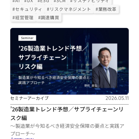
#AI
#DX
#ESG
#SCM
#サステナビリティ
#セキュリティ
#リスクマネジメント
#業務改革
#経営管理
#調達購買
セミナーアーカイブ
2026.05.11
’26製造業トレンド予想／サプライチェーンリ
スク編
〜製造業が今知るべき経済安全保障の要点と実践ア
プローチ〜