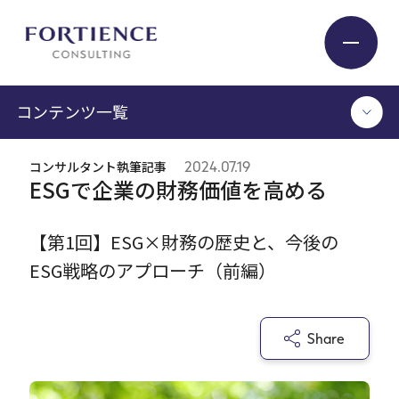
プライバシー設定
コンテンツ一覧
Industry
コンサルタント執筆記事
2024.07.19
TOP
ESGで企業の財務価値を高める
Service
コンサルタント執筆記事
セミナー / イベント
【第1回】ESG×財務の歴史と、今後の
セミナーアーカイブ
ESG戦略のアプローチ（前編）
Insight
調査 / レポート
メディア掲載
書籍
Expert
Share
ログイン
Company