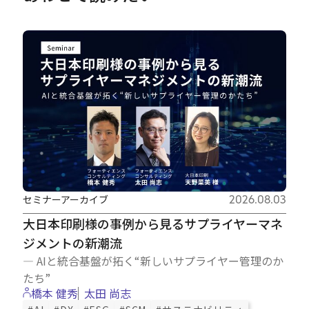
セミナーアーカイブ
2026.08.03
大日本印刷様の事例から見るサプライヤーマネ
ジメントの新潮流
― AIと統合基盤が拓く“新しいサプライヤー管理のか
たち”
橋本 健秀
太田 尚志