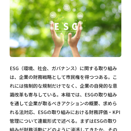
Careers
News
Contact
サイト内検索
ESG（環境、社会、ガバナンス）に関する取り組み
は、企業の財務戦略として市民権を得つつある。こ
れには強制的な規制だけでなく、企業の自発的な意
識改革も寄与している。本稿では、ESGの取り組み
JP
EN
を通して企業が取るべきアクションの概要、求めら
れる法対応、ESGの取り組みにおける財務評価・KPI
管理について連載形式で述べる。まずはESGの取り
組みが財務活動にどのように浸透してきたか、その