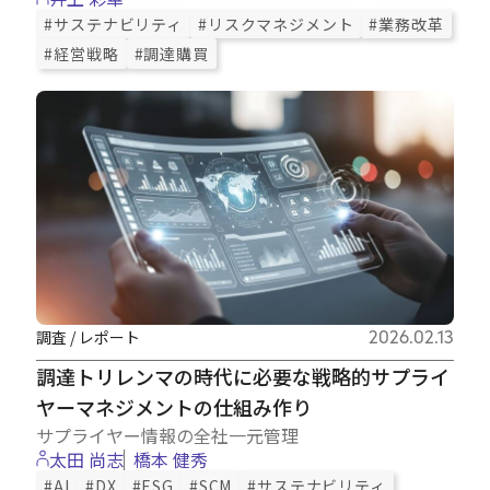
#サステナビリティ
#リスクマネジメント
#業務改革
#経営戦略
#調達購買
調査 / レポート
2026.02.13
調達トリレンマの時代に必要な戦略的サプライ
ヤーマネジメントの仕組み作り
サプライヤー情報の全社一元管理
太田 尚志
橋本 健秀
#AI
#DX
#ESG
#SCM
#サステナビリティ