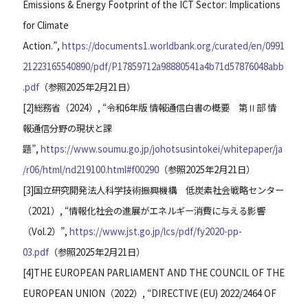
Emissions & Energy Footprint of the ICT Sector: Implications
for Climate
Action.”,
https://documents1.worldbank.org/curated/en/0991
21223165540890/pdf/P17859712a98880541a4b71d57876048abb
.pdf
（参照2025年2月21日）
[
2
]
総務省（2024）, “令和6年版 情報通信白書の概要 第Ⅱ部 情
報通信分野の現状と課
題”,
https://www.soumu.go.jp/johotsusintokei/whitepaper/ja
/r06/html/nd219100.html#f00290
（参照2025年2月21日）
[
3
]
国立研究開発法人科学技術振興機構 低炭素社会戦略センター
（2021）, “情報化社会の進展がエネルギー消費に与える影響
（Vol.2）”,
https://www.jst.go.jp/lcs/pdf/fy2020-pp-
03.pdf
（参照2025年2月21日）
[
4
]
THE EUROPEAN PARLIAMENT AND THE COUNCIL OF THE
EUROPEAN UNION（2022）, “DIRECTIVE (EU) 2022/2464 OF