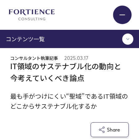
プライバシー設定
コンテンツ一覧
Industry
コンサルタント執筆記事
2025.03.17
TOP
IT領域のサステナブル化の動向と
Service
コンサルタント執筆記事
今考えていくべき論点
セミナー / イベント
セミナーアーカイブ
Insight
最も手がつけにくい“聖域”であるIT領域の
調査 / レポート
どこからサステナブル化するか
メディア掲載
書籍
Expert
Share
ログイン
Company