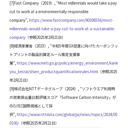
[
7
]
Fast Company（2019）, “Most millennials would take a pay
cut to work at a environmentally responsible
company”,
https://www.fastcompany.com/90306556/most-
millennials-would-take-a-pay-cut-to-work-at-a-sustainable-
company
（参照2025年2月21日）
[
8
]
経済産業省（2023）, “令和5年度GX促進に向けたカーボンフッ
トプリントの製品別算定ルール策定支援事
業”,
https://www.meti.go.jp/policy/energy_environment/kank
you_keizai/shien_productquantificationrules.html
（参照2025
年2月21日）
[
9
]
株式会社NTTデータグループ（2024）, “ソフトウエア利用時
の炭素排出量比較評価スコア「Software Carbon Intensity」が
ISO/IEC国際規格として採
択”,
https://www.nttdata.com/global/ja/news/topics/2024/05
0100/
（参照2025年2月21日）