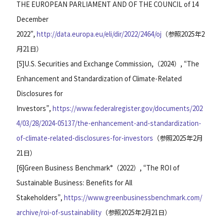
THE EUROPEAN PARLIAMENT AND OF THE COUNCIL of 14
December
2022”,
http://data.europa.eu/eli/dir/2022/2464/oj
（参照2025年2
月21日）
[
5
]
U.S. Securities and Exchange Commission,（2024）, “The
Enhancement and Standardization of Climate-Related
Disclosures for
Investors”,
https://www.federalregister.gov/documents/202
4/03/28/2024-05137/the-enhancement-and-standardization-
of-climate-related-disclosures-for-investors
（参照2025年2月
21日）
[
6
]
Green Business Benchmark°（2022）, “The ROI of
Sustainable Business: Benefits for All
Stakeholders”,
https://www.greenbusinessbenchmark.com/
archive/roi-of-sustainability
（参照2025年2月21日）