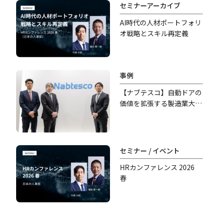
セミナーアーカイブ
AI時代の人材ポートフォリ
オ戦略とスキル再定義
事例
【ナブテスコ】自動ドアの
価値を拡張する――製造業大手
の異業種参入、新規事業開
発の舞台裏
セミナー / イベント
HRカンファレンス 2026
春