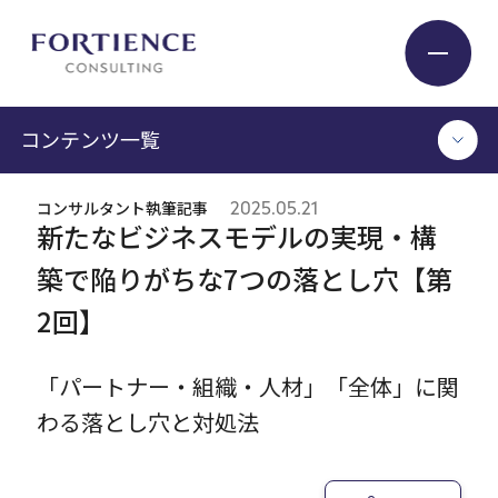
プライバシー設定
コンテンツ一覧
Industry
コンサルタント執筆記事
2025.05.21
TOP
新たなビジネスモデルの実現・構
Service
コンサルタント執筆記事
築で陥りがちな7つの落とし穴【第
セミナー / イベント
2回】
セミナーアーカイブ
Insight
調査 / レポート
メディア掲載
「パートナー・組織・人材」「全体」に関
書籍
Expert
わる落とし穴と対処法
ログイン
Company