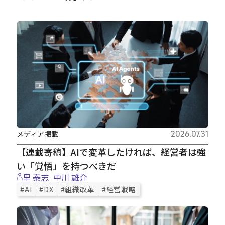
メディア掲載
2026.07.31
【連載寄稿】AIで変革したければ、経営者は強
い「覚悟」を持つべきだ
里 泰志
中川 雄介
#AI
#DX
#組織改革
#経営戦略