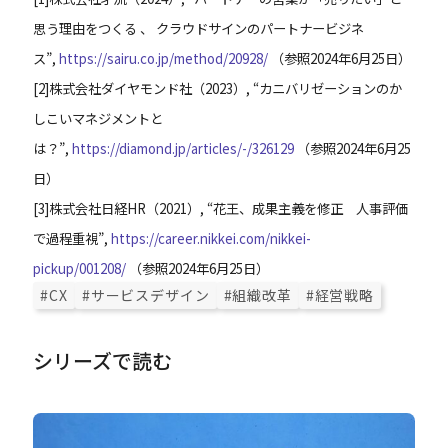
思う理由をつくる 、 クラウドサインのパートナービジネ
ス”,
https://sairu.co.jp/method/20928/
（参照2024年6月25日）
[
2
]
株式会社ダイヤモンド社（2023）, “カニバリゼーションのか
しこいマネジメントと
は？”,
https://diamond.jp/articles/-/326129
（参照2024年6月25
日）
[
3
]
株式会社日経HR（2021）, “花王、成果主義を修正 人事評価
で過程重視”,
https://career.nikkei.com/nikkei-
pickup/001208/
（参照2024年6月25日）
#CX
#サービスデザイン
#組織改革
#経営戦略
シリーズで読む