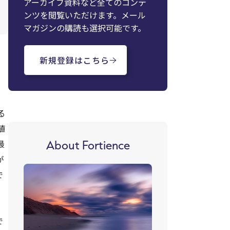
アーカイブ資料など全てのコンテ
ンツを閲覧いただけます。メール
マガジンの購読も選択可能です。
新規登録はこちら
る
値
About Fortience
最
が
で
で