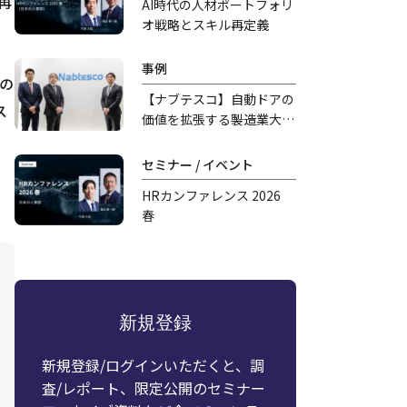
再
AI時代の人材ポートフォリ
オ戦略とスキル再定義
て
事例
の
【ナブテスコ】自動ドアの
ス
価値を拡張する――製造業大手
の異業種参入、新規事業開
発の舞台裏
セミナー / イベント
HRカンファレンス 2026
春
新規登録
新規登録/ログインいただくと、調
査/レポート、限定公開のセミナー