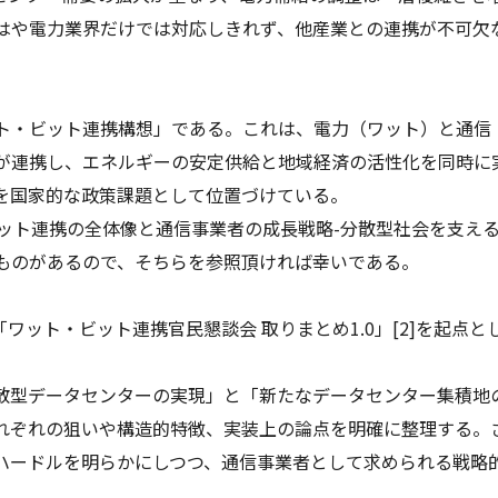
はや電力業界だけでは対応しきれず、他産業との連携が不可欠
ト・ビット連携構想」である。これは、電力（ワット）と通信
が連携し、エネルギーの安定供給と地域経済の活性化を同時に
を国家的な政策課題として位置づけている。
ット連携の全体像と通信事業者の成長戦略-分散型社会を支え
ものがあるので、そちらを参照頂ければ幸いである。
「ワット・ビット連携官民懇談会 取りまとめ1.0」[2]を起点と
。
散型データセンターの実現」と「新たなデータセンター集積地
れぞれの狙いや構造的特徴、実装上の論点を明確に整理する。
ハードルを明らかにしつつ、通信事業者として求められる戦略