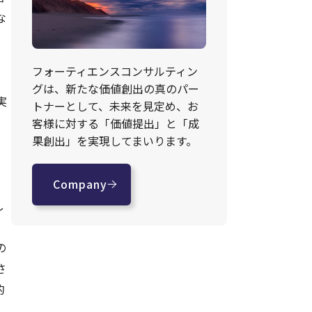
な
フォーティエンスコンサルティン
グは、新たな価値創出の真のパー
実
トナーとして、未来を見定め、お
客様に対する「価値提出」と「成
果創出」を実現してまいります。
る
Company
し
の
さ
的