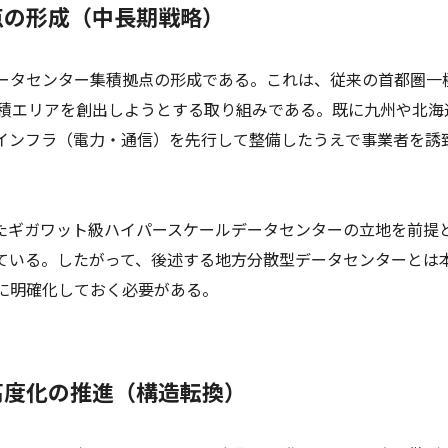
点の形成（中長期戦略）
ータセンター集積拠点の形成である。これは、従来の首都圏一
集積エリアを創出しようとする取り組みである。既に九州や北海
インフラ（電力・通信）を先行して整備したうえで事業者を誘
。
したギガワット級ハイパースケールデータセンターの立地を前提
れている。したがって、後述する地方分散型データセンターとは
に明確化しておく必要がある。
高度化の推進（構造転換）