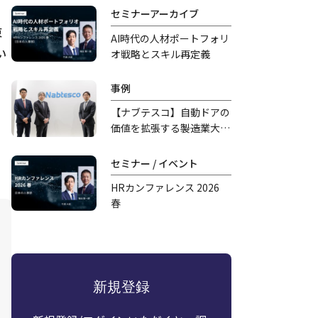
セミナーアーカイブ
東
AI時代の人材ポートフォリ
い
オ戦略とスキル再定義
事例
【ナブテスコ】自動ドアの
、
価値を拡張する――製造業大手
の異業種参入、新規事業開
発の舞台裏
セミナー / イベント
HRカンファレンス 2026
春
新規登録