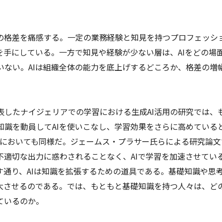
の格差を痛感する。一定の業務経験と知見を持つプロフェッシ
を手にしている。一方で知見や経験が少ない層は、AIをどの場
いない。AIは組織全体の能力を底上げするどころか、格差の増
表したナイジェリアでの学習における生成AI活用の研究では、
知識を動員してAIを使いこなし、学習効果をさらに高めている
習においても同様だ。ジェームス・プラサー氏らによる研究論文
不適切な出力に惑わされることなく、AIで学習を加速させてい
示す通り、AIは知識を拡張するための道具である。基礎知識や思
拡大させるのである。では、もともと基礎知識を持つ人々は、ど
ているのか。