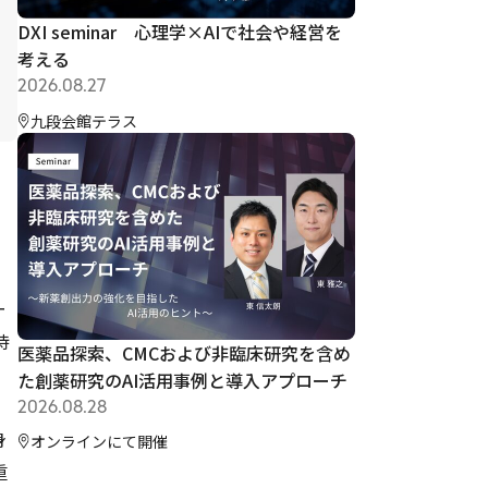
DXI seminar 心理学×AIで社会や経営を
考える
2026.08.27
九段会館テラス
ー
待
医薬品探索、CMCおよび非臨床研究を含め
た創薬研究のAI活用事例と導入アプローチ
2026.08.28
身
オンラインにて開催
重