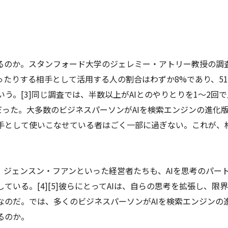
いるのか。スタンフォード大学のジェレミー・アトリー教授の調
ったりする相手として活用する人の割合はわずか8%であり、51
う。[3]同じ調査では、半数以上がAIとのやりとりを1～2回で
だった。大多数のビジネスパーソンがAIを検索エンジンの進化
手として使いこなせている者はごく一部に過ぎない。これが、
、ジェンスン・フアンといった経営者たちも、AIを思考のパー
いる。[4][5]彼らにとってAIは、自らの思考を拡張し、限
なのだ。では、多くのビジネスパーソンがAIを検索エンジンの
るのか。