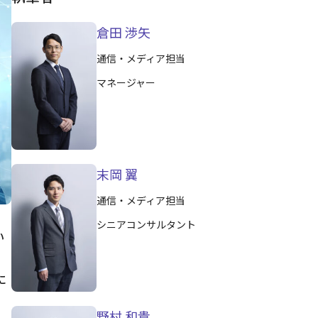
倉田 渉矢
通信・メディア担当
マネージャー
末岡 翼
通信・メディア担当
シニアコンサルタント
い
に
く
野村 和貴