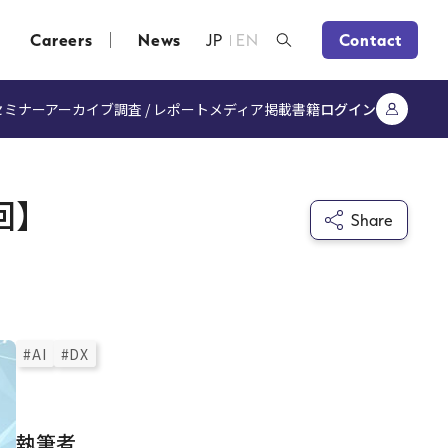
Careers
News
JP
EN
Contact
セミナーアーカイブ
調査 / レポート
メディア掲載
書籍
ログイン
回】
Share
#AI
#DX
執筆者