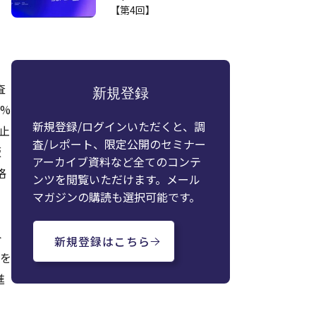
【第4回】
査
新規登録
%
新規登録/ログインいただくと、調
止
査/レポート、限定公開のセミナー
版
アーカイブ資料など全てのコンテ
格
ンツを閲覧いただけます。メール
マガジンの購読も選択可能です。
ト
新規登録はこちら
界を
進