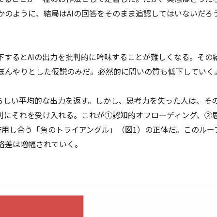
かのように、結局はAIの回答をそのまま追認してはいないだろ
下するとAIの出力を批判的に吟味することが難しくなる。その
ぼんやりとした仮説のみだ。必然的に問いの質も低下していく
もらしい平均的な出力を返す。しかし、思考力を失った人は、そ
判にそれを受け入れる。これが①認知的オフローディング、②
作用し合う「負のトライアングル」（図1）の正体だ。このルー
格差は増幅されていく。