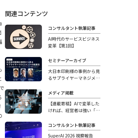
関連コンテンツ
ョ
コンサルタント執筆記事
面
AI時代のサービスビジネス
幅
変革【第1回】
セミナーアーカイブ
も
大日本印刷様の事例から見
と
るサプライヤーマネジメン
トの新潮流
で
メディア掲載
る
【連載寄稿】AIで変革した
考
ければ、経営者は強い「覚
の
悟」を持つべきだ
コンサルタント執筆記事
SuperAI 2026 視察報告