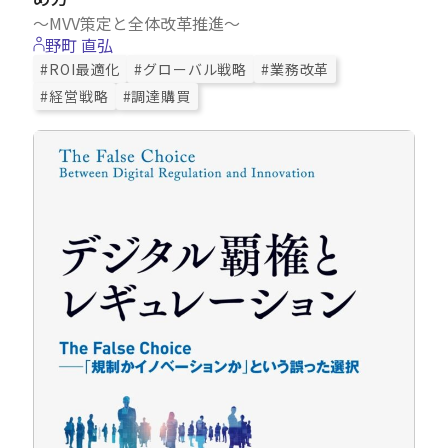
～MVV策定と全体改革推進～
野町 直弘
#ROI最適化
#グローバル戦略
#業務改革
#経営戦略
#調達購買