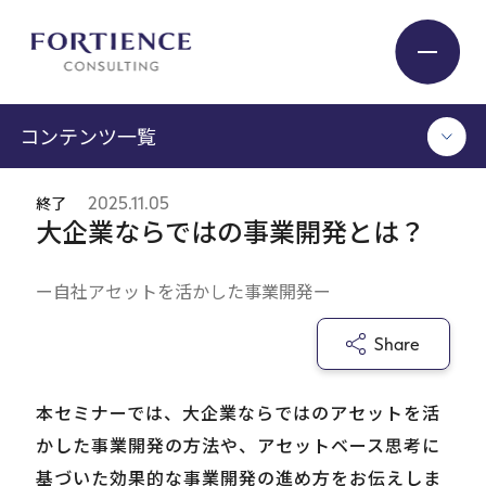
プライバシー設定
コンテンツ一覧
Industry
終了
2025.11.05
TOP
大企業ならではの事業開発とは？
Service
コンサルタント執筆記事
セミナー / イベント
ー自社アセットを活かした事業開発ー
セミナーアーカイブ
Insight
調査 / レポート
Share
メディア掲載
書籍
Expert
本セミナーでは、大企業ならではのアセットを活
かした事業開発の方法や、アセットベース思考に
ログイン
Company
基づいた効果的な事業開発の進め方をお伝えしま