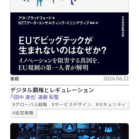
書籍
2026.06.22
デジタル覇権とレギュレーション
田中 達也
遠藤 梨聖
#グローバル戦略
#サービスデザイン
#セキュリティ
#経営戦略