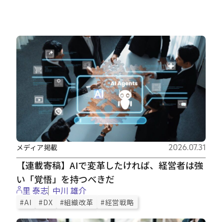
メディア掲載
2026.07.31
【連載寄稿】AIで変革したければ、経営者は強
い「覚悟」を持つべきだ
里 泰志
中川 雄介
#AI
#DX
#組織改革
#経営戦略