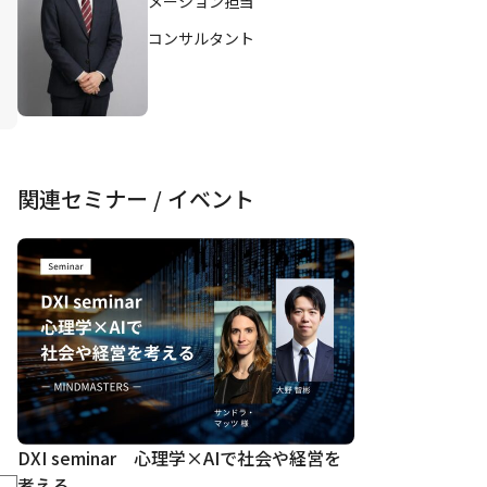
メーション担当
コンサルタント
関連セミナー / イベント
DXI seminar 心理学×AIで社会や経営を
考える