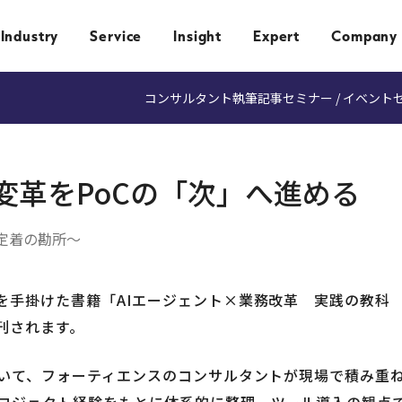
Industry
Service
Insight
Expert
Company
コンサルタント執筆記事
セミナー / イベント
変革をPoCの「次」へ進める
定着の勘所〜
を手掛けた書籍「AIエージェント×業務改革 実践の教科
刊
されます。
ついて、フォーティエンスのコンサルタントが現場で積み重
ロジェクト経験をもとに体系的に整理。ツール導入の観点