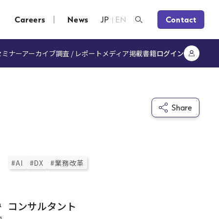
Careers
News
JP
EN
Contact
セミナーアーカイブ
調査 / レポート
メディア掲載
書籍
ログイン
Share
#AI
#DX
#業務改革
ね
コンサルタント
で