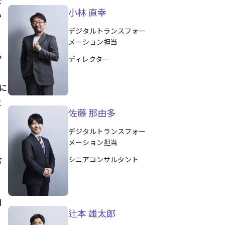
小林 直幸
い
デジタルトランスフォー
メーション担当
や
ディレクター
に
に
佐藤 那由多
デジタルトランスフォー
メーション担当
含
シニアコンサルタント
目
辻本 雄太郎