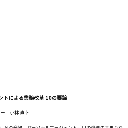
ントによる業務改革 10の要諦
ー 小林 直幸
型AIの登場、パーソナルエージェント活用の機運の高まりな