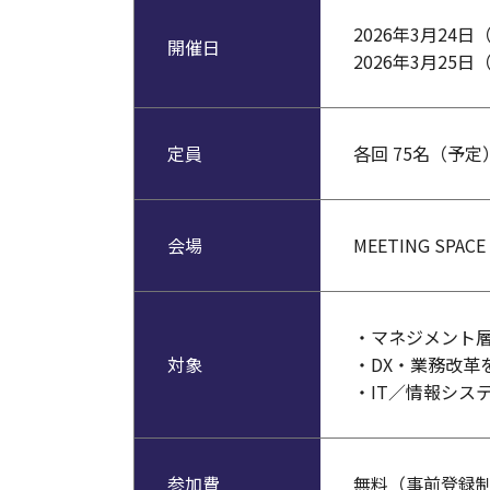
2026年3月24日
開催日
2026年3月25日
定員
各回 75名（予定
会場
MEETING SPAC
・マネジメント
対象
・DX・業務改革
・IT／情報シス
参加費
無料（事前登録