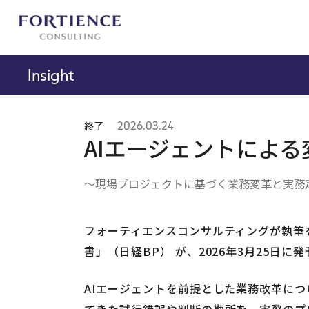
プライバシー設定
Insight
終了
2026.03.24
AIエージェントによる
〜現場プロジェクトに基づく業務変革と実務
フォーティエンスコンサルティングが執筆
書」（日経BP） が、
2026年3月
25
日
に
発
AIエージェントを前提とした業務改革に
てきた試行錯誤や判断の勘所を、実際のプ