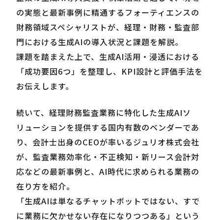
の実態と最新事例に精通するフォーティエンスの
財務領域スペシャリストが、経理・財務・監査部
Careers
門における生成AIの導入状況と課題を解説。
課題を踏まえた上で、生成AI活用・浸透における
News
「成功要因6つ」を整理し、KPI設計と評価手法を
お伝えします。
Contact
続いて、経理財務監査業務に特化した生成AIソ
サイト内検索
リューションを提供する国内有数のベンダーであ
り、会計士出身のCEOが率いるジュリオ株式会社
が、監査業務効率化・不正検知・新リース会計対
JP
EN
応などの最新事例と、AI時代に求められる業務の
在り方を紹介。
「生成AIは単なるチャットボットではない、すで
に業務に欠かせない存在になりつつある」という