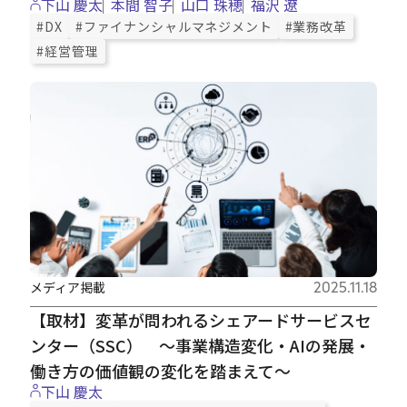
下山 慶太
本間 智子
山口 珠穂
福沢 遼
#DX
#ファイナンシャルマネジメント
#業務改革
#経営管理
メディア掲載
2025.11.18
【取材】変革が問われるシェアードサービスセ
ンター（SSC） ～事業構造変化・AIの発展・
働き方の価値観の変化を踏まえて～
下山 慶太