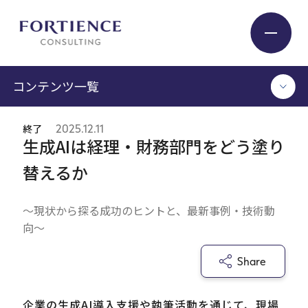
プライバシー設定
コンテンツ一覧
Industry
終了
2025.12.11
TOP
生成AIは経理・財務部門をどう塗り
Service
コンサルタント執筆記事
替えるか
セミナー / イベント
セミナーアーカイブ
Insight
～現状から探る成功のヒントと、最新事例・技術動
調査 / レポート
向～
メディア掲載
書籍
Expert
Share
ログイン
Company
企業の生成AI導入支援や執筆活動を通じて、現場