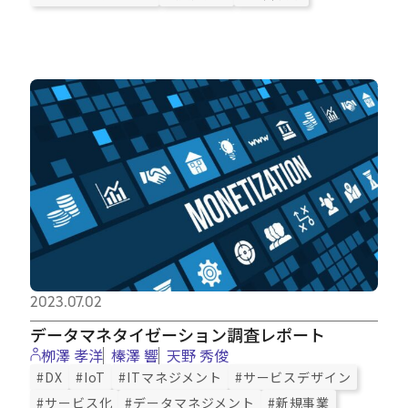
2023.07.02
データマネタイゼーション調査レポート
栁澤 孝洋
榛澤 響
天野 秀俊
#DX
#IoT
#ITマネジメント
#サービスデザイン
#サービス化
#データマネジメント
#新規事業