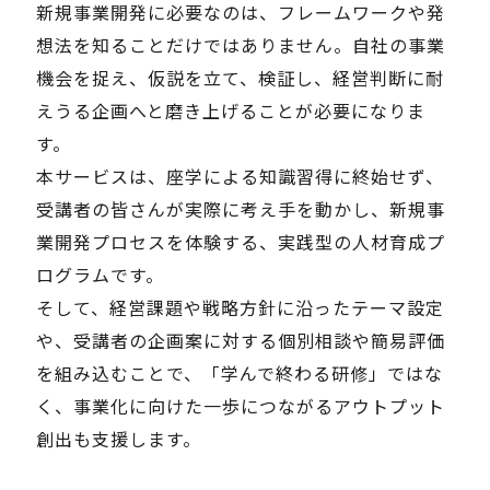
新規事業開発に必要なのは、フレームワークや発
想法を知ることだけではありません。自社の事業
Careers
機会を捉え、仮説を立て、検証し、経営判断に耐
えうる企画へと磨き上げることが必要になりま
News
す。
本サービスは、座学による知識習得に終始せず、
Contact
受講者の皆さんが実際に考え手を動かし、新規事
業開発プロセスを体験する、実践型の人材育成プ
サイト内検索
ログラムです。
そして、経営課題や戦略方針に沿ったテーマ設定
や、受講者の企画案に対する個別相談や簡易評価
JP
EN
を組み込むことで、「学んで終わる研修」ではな
く、事業化に向けた一歩につながるアウトプット
創出も支援します。