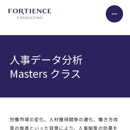
プライバシー設定
Industry
人事データ分析
Service
Masters クラス
Insight
Expert
労働市場の変化、人材獲得競争の激化、働き方改
Company
革の推進といった背景により、人事施策の効果を