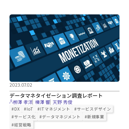
2023.07.02
データマネタイゼーション調査レポート
栁澤 孝洋
榛澤 響
天野 秀俊
#DX
#IoT
#ITマネジメント
#サービスデザイン
#サービス化
#データマネジメント
#新規事業
#経営戦略