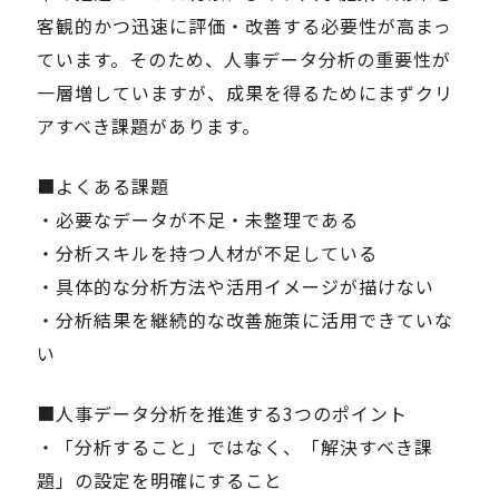
客観的かつ迅速に評価・改善する必要性が高まっ
ています。そのため、人事データ分析の重要性が
Careers
一層増していますが、成果を得るためにまずクリ
アすべき課題があります。
News
■よくある課題
Contact
・必要なデータが不足・未整理である
・分析スキルを持つ人材が不足している
サイト内検索
・具体的な分析方法や活用イメージが描けない
・分析結果を継続的な改善施策に活用できていな
い
JP
EN
■人事データ分析を推進する3つのポイント
・「分析すること」ではなく、「解決すべき課
題」の設定を明確にすること